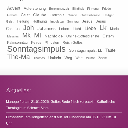
Advent
Auferstehung
Bereitungszeit
Blindheit
Firmung
Friede
Glaube
Geist
Gleichnis
Gebote
Gnade
Gottesdienste
Heiliger
Heilung
Jesus
Jesus
Geist
Hoffnung
Impuls zum Sonntag
Lk
Joh
Johannes
Liebe
Licht
Christus
Leben
Maria
Mt
Mk
Nachfolge
Ostern
Online-Gottesdienste
Messias
Pfingsten
Reich Gottes
Palmsonntag
Petrus
Sonntagsimpuls
Taufe
Sonntagsimpuls; Lk
The-Ma
Umkehr
Weg
Zoom
Thomas
Wort
Wüste
Aktuelles:
Manege frei am 21.01.2026: Gottes Rede frisch verpackt – Katholische
Theologie im Science Slam
Erntedank: Familiengottesdienst auf Hof Hinderfeld am 05.10.25 um 10
Uhr