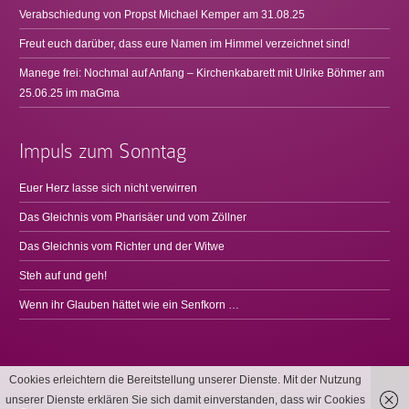
Verabschiedung von Propst Michael Kemper am 31.08.25
Freut euch darüber, dass eure Namen im Himmel verzeichnet sind!
Manege frei: Nochmal auf Anfang – Kirchenkabarett mit Ulrike Böhmer am
25.06.25 im maGma
Impuls zum Sonntag
Euer Herz lasse sich nicht verwirren
Das Gleichnis vom Pharisäer und vom Zöllner
Das Gleichnis vom Richter und der Witwe
Steh auf und geh!
Wenn ihr Glauben hättet wie ein Senfkorn …
Cookies erleichtern die Bereitstellung unserer Dienste. Mit der Nutzung
unserer Dienste erklären Sie sich damit einverstanden, dass wir Cookies