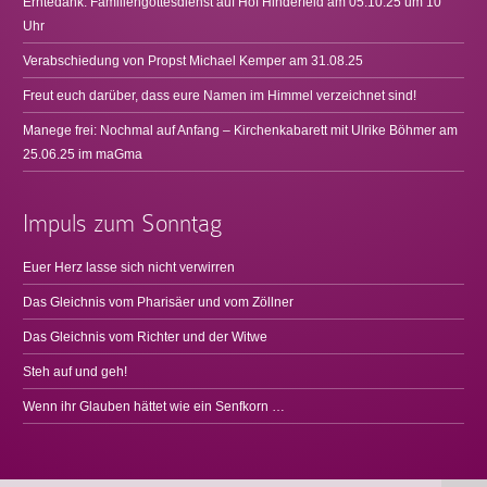
Erntedank: Familiengottesdienst auf Hof Hinderfeld am 05.10.25 um 10
Uhr
Verabschiedung von Propst Michael Kemper am 31.08.25
Freut euch darüber, dass eure Namen im Himmel verzeichnet sind!
Manege frei: Nochmal auf Anfang – Kirchenkabarett mit Ulrike Böhmer am
25.06.25 im maGma
Impuls zum Sonntag
Euer Herz lasse sich nicht verwirren
Das Gleichnis vom Pharisäer und vom Zöllner
Das Gleichnis vom Richter und der Witwe
Steh auf und geh!
Wenn ihr Glauben hättet wie ein Senfkorn …