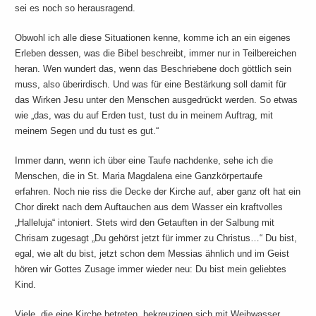
sei es noch so herausragend.
Obwohl ich alle diese Situationen kenne, komme ich an ein eigenes
Erleben dessen, was die Bibel beschreibt, immer nur in Teilbereichen
heran. Wen wundert das, wenn das Beschriebene doch göttlich sein
muss, also überirdisch. Und was für eine Bestärkung soll damit für
das Wirken Jesu unter den Menschen ausgedrückt werden. So etwas
wie „das, was du auf Erden tust, tust du in meinem Auftrag, mit
meinem Segen und du tust es gut.“
Immer dann, wenn ich über eine Taufe nachdenke, sehe ich die
Menschen, die in St. Maria Magdalena eine Ganzkörpertaufe
erfahren. Noch nie riss die Decke der Kirche auf, aber ganz oft hat ein
Chor direkt nach dem Auftauchen aus dem Wasser ein kraftvolles
„Halleluja“ intoniert. Stets wird den Getauften in der Salbung mit
Chrisam zugesagt „Du gehörst jetzt für immer zu Christus…“ Du bist,
egal, wie alt du bist, jetzt schon dem Messias ähnlich und im Geist
hören wir Gottes Zusage immer wieder neu: Du bist mein geliebtes
Kind.
Viele, die eine Kirche betreten, bekreuzigen sich mit Weihwasser.