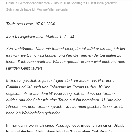
Home
»
Gemeindenachrichten
»
Impuls zum Sonntag
»
Du bist mein geliebter
Sohn, an dir habe ich Wohlgefallen gefunden.
Taufe des Herrn, 07.01.2024
Zum Evangelium nach Markus 1, 7 – 11
7 Er verkündete: Nach mir kommt einer, der ist stärker als ich; ich bin
es nicht wert, mich zu bücken und ihm die Riemen der Sandalen zu
lösen. 8 Ich habe euch mit Wasser getauft, er aber wird euch mit dem
Heiligen Geist taufen.
9 Und es geschah in jenen Tagen, da kam Jesus aus Nazaret in
Galiläa und ließ sich von Johannes im Jordan taufen. 10 Und
sogleich, als er aus dem Wasser stieg, sah er, dass der Himmel
aufriss und der Geist wie eine Taube auf ihn herabkam. 11 Und eine
Stimme aus dem Himmel sprach: Du bist mein geliebter Sohn, an dir
habe ich Wohlgefallen gefunden.
Immer dann, wenn ich diese Passage lese, muss ich an einen Urlaub
in Irland denken. Nicht, dass ich dort Zeuge einer Freilufttaufe