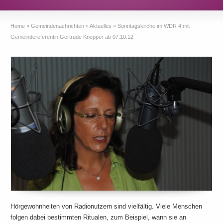
Home
»
Gemeindenachrichten
»
Aktuelles
»
Sonntagskirche im WDR 4 mit
Gemeindereferentin Gertrude Knepper ab 07.10.12
Hörgewohnheiten von Radionutzern sind vielfältig. Viele Menschen
folgen dabei bestimmten Ritualen, zum Beispiel, wann sie an