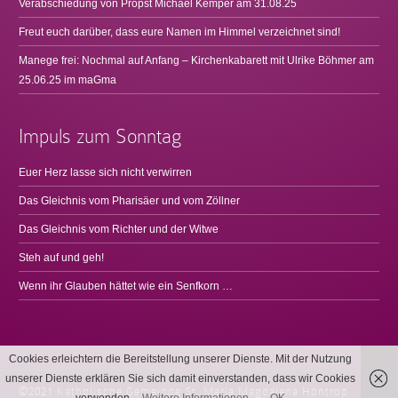
Verabschiedung von Propst Michael Kemper am 31.08.25
Freut euch darüber, dass eure Namen im Himmel verzeichnet sind!
Manege frei: Nochmal auf Anfang – Kirchenkabarett mit Ulrike Böhmer am
25.06.25 im maGma
Impuls zum Sonntag
Euer Herz lasse sich nicht verwirren
Das Gleichnis vom Pharisäer und vom Zöllner
Das Gleichnis vom Richter und der Witwe
Steh auf und geh!
Wenn ihr Glauben hättet wie ein Senfkorn …
Cookies erleichtern die Bereitstellung unserer Dienste. Mit der Nutzung
unserer Dienste erklären Sie sich damit einverstanden, dass wir Cookies
©2021 Katholische Gemeinde St. Maria Magdalena Höntrop