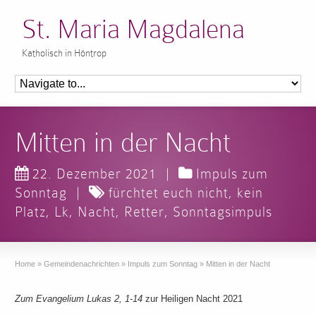
St. Maria Magdalena
Katholisch in Höntrop
Mitten in der Nacht
22. Dezember 2021
|
Impuls zum
Sonntag
|
fürchtet euch nicht
,
kein
Platz
,
Lk
,
Nacht
,
Retter
,
Sonntagsimpuls
Home
»
Gemeindenachrichten
»
Impuls zum Sonntag
»
Mitten in der Nacht
Zum Evangelium Lukas 2, 1-14
zur Heiligen Nacht 2021