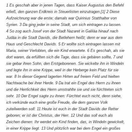
1 Es geschah aber in jenen Tagen, dass Kaiser Augustus den Befehl
erließ, den ganzen Erdkreis in Steuerlisten einzutragen.[1] 2 Diese
Aufzeichnung war die erste; damals war Quirinius Statthalter von
Syrien. 3 Da ging jeder in seine Stadt, um sich eintragen zu lassen.
4 So zog auch Josef von der Stadt Nazaret in Galiläa hinauf nach
Judäa in die Stadt Davids, die Betlehem heißt; denn er war aus dem
Haus und Geschlecht Davids. 5 Er wollte sich eintragen lassen mit
Maria, seiner Verlobten, die ein Kind erwartete. 6 Es geschah, als sie
dort waren, da erfüllten sich die Tage, dass sie gebären sollte, 7 und
sie gebar ihren Sohn, den Erstgeborenen. Sie wickelte ihn in Windeln
und legte ihn in eine Krippe, weil in der Herberge kein Platz für sie
war. 8 In dieser Gegend lagerten Hirten auf freiem Feld und hielten
Nachtwache bei ihrer Herde. 9 Da trat ein Engel des Herrn zu ihnen
und die Herrlichkeit des Herrn umstrahlte sie und sie fürchteten sich
sehr. 10 Der Engel sagte zu ihnen: Fürchtet euch nicht, denn siehe,
ich verkünde euch eine große Freude, die dem ganzen Volk
zuteilwerden soll: 11 Heute ist euch in der Stadt Davids der Retter
geboren; er ist der Christus, der Herr. 12 Und das soll euch als
Zeichen dienen: Ihr werdet ein Kind finden, das, in Windeln gewickelt,
in einer Krippe liegt. 13 Und plötzlich war bei dem Engel ein großes