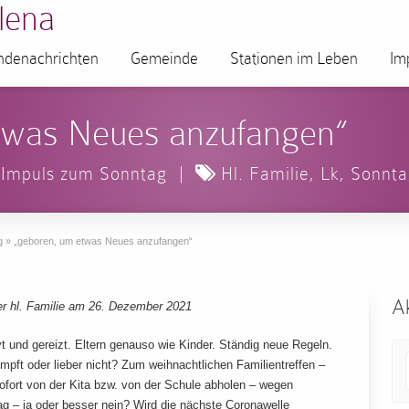
lena
denachrichten
Gemeinde
Stationen im Leben
Im
twas Neues anzufangen“
Impuls zum Sonntag
|
Hl. Familie
,
Lk
,
Sonnta
g
»
„geboren, um etwas Neues anzufangen“
Ak
r hl. Familie am 26. Dezember 2021
t und gereizt. Eltern genauso wie Kinder. Ständig neue Regeln.
mpft oder lieber nicht? Zum weihnachtlichen Familientreffen –
sofort von der Kita bzw. von der Schule abholen – wegen
ag – ja oder besser nein? Wird die nächste Coronawelle