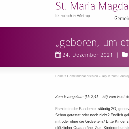
St. Maria Magda
Katholisch in Höntrop
Gemein
„geboren, um e
24. Dezember 2021
|
Home
»
Gemeindenachrichten
»
Impuls zum Sonnta
Zum Evangelium (Lk 2,41 – 52) vom Fest de
Familie in der Pandemie: ständig 2G, generv
Schon getestet oder noch nicht? Endlich gei
mit oder ohne die Großeltern? Bitte Kinder 
plötzlicher Quarantäne. Zum Kindergeburtst