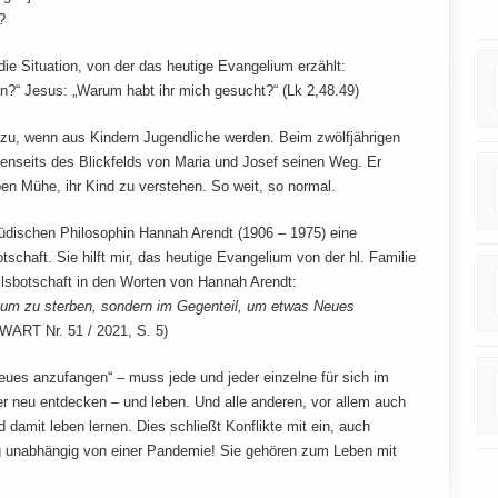
?
die Situation, von der das heutige Evangelium erzählt:
n?“ Jesus: „Warum habt ihr mich gesucht?“ (Lk 2,48.49)
l zu, wenn aus Kindern Jugendliche werden. Beim zwölfjährigen
 jenseits des Blickfelds von Maria und Josef seinen Weg. Er
en Mühe, ihr Kind zu verstehen. So weit, so normal.
üdischen Philosophin Hannah Arendt (1906 – 1975) eine
chaft. Sie hilft mir, das heutige Evangelium von der hl. Familie
ilsbotschaft in den Worten von Hannah Arendt:
n, um zu sterben, sondern im Gegenteil, um etwas Neues
ART Nr. 51 / 2021, S. 5)
ues anzufangen“ – muss jede und jeder einzelne für sich im
er neu entdecken – und leben. Und alle anderen, vor allem auch
damit leben lernen. Dies schließt Konflikte mit ein, auch
ig unabhängig von einer Pandemie! Sie gehören zum Leben mit