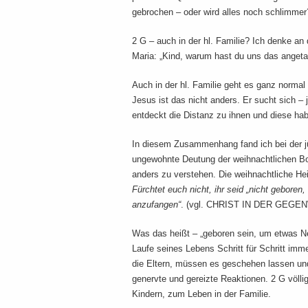
gebrochen – oder wird alles noch schlimmer
2 G – auch in der hl. Familie? Ich denke an 
Maria: „Kind, warum hast du uns das angeta
Auch in der hl. Familie geht es ganz norma
Jesus ist das nicht anders. Er sucht sich –
entdeckt die Distanz zu ihnen und diese hab
In diesem Zusammenhang fand ich bei der j
ungewohnte Deutung der weihnachtlichen Bots
anders zu verstehen. Die weihnachtliche He
Fürchtet euch nicht, ihr seid „nicht gebore
anzufangen“
. (vgl. CHRIST IN DER GEGENW
Was das heißt – „geboren sein, um etwas Ne
Laufe seines Lebens Schritt für Schritt imm
die Eltern, müssen es geschehen lassen und 
genervte und gereizte Reaktionen. 2 G völl
Kindern, zum Leben in der Familie.