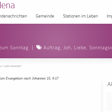
lena
denachrichten
Gemeinde
Stationen im Leben
Im
 zum Sonntag
|
Auftrag
,
Joh
,
Liebe
,
Sonntags
g
»
Liebt einander!
um Evangelium nach Johannes 15, 9-17
Ak