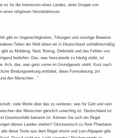
 es für die Interessen eines Landes, einer Gruppe von
n eines religiösen Verständnisses.
Welt gibt es Ungerechtigkeiten, Tötungen und sonstige Beweise
 anderen Teilen der Welt leben wir in Deutschland verhältnismäßig
 gibt es Mobbing, Neid, Betrug, Diebstahl und das Fehlen von
ngend bedürfen. Das, was hierzulande zu häufig stirbt, ist
rde. Ach, das, was ganz vorne im Grundgesetz steht. Kurz nach
tzliche Bindungswirkung entfaltet, diese Formulierung „Im
t und den Menschen…“.
ckelt, viele Worte über das zu verlieren, was für Gott und sein
 zwischen den Menschen gänzlich unwichtig ist. Deutschland ist
nd Gesetzesfülle bekannt ist. Können Sie sich ein Regal
dnungen dieses Landes stehen? Glückwunsch zu Ihrer Phantasie.
er alle diese Texte aus dem Regal nimmt und zum Altpapier gibt.
 Regal. Darauf steht nur „Liebt einander.“ Reichen würde es.