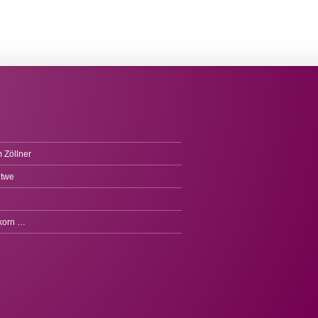
 Zöllner
itwe
fkorn …