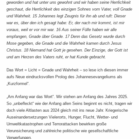
geworden und hat unter uns gewohnt und wir haben seine Herrlichkeit
geschaut, die Herrlichkeit des einzigen Sohnes vom Vater, voll Gnade
und Wahrheit. 15 Johannes legt Zeugnis für ihn ab und ruft: Dieser
war es, über den ich gesagt habe: Er, der nach mir kommt, ist mir
voraus, weil er vor mir war. 16 Aus seiner Fülle haben wir alle
empfangen, Gnade über Gnade. 17 Denn das Gesetz wurde durch
Mose gegeben, die Gnade und die Wahrheit kamen durch Jesus
Christus. 18 Niemand hat Gott je gesehen. Der Einzige, der Gott ist
und am Herzen des Vaters ruht, er hat Kunde gebracht.
Das Wort = Licht = Gnade und Wahrheit – so lese ich diesen immer
aufs Neue eindrucksvollen Prolog des Johannesevangeliums als
„Kurzformel“.
„Am Anfang war das Wort“. Wir stehen am Anfang des Jahres 2025.
So „unbefleckt“ wie der Anfang allen Seins beginnt es nicht, tragen wir
doch viele Altlasten aus 2024 gleich mit ins neue Jahr. Kriegerische
Auseinandersetzungen Vielerorts, Hunger, Flucht, Wetter- und
Umweltkatastrophen und Terrorattacken bewirken große
Verunsicherung und zahlreiche politische wie gesellschaftliche
Verwerfungen.