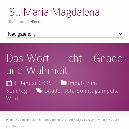
St. Maria Magdalena
Katholisch in Höntrop
Das Wort = Licht = Gnade
und Wahrheit
3. Januar 2025
|
Impuls zum
Sonntag
|
Gnade
,
Joh
,
Sonntagsimpuls
,
Wort
Home
»
Gemeindenachrichten
»
Impuls zum Sonntag
»
Das Wort = Licht = Gnade
und Wahrheit