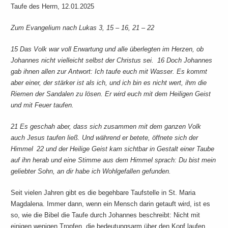
Taufe des Herrn, 12.01.2025
Zum Evangelium nach Lukas 3, 15 – 16, 21 – 22
15 Das Volk war voll Erwartung und alle überlegten im Herzen, ob
Johannes nicht vielleicht selbst der Christus sei. 16 Doch Johannes
gab ihnen allen zur Antwort: Ich taufe euch mit Wasser. Es kommt
aber einer, der stärker ist als ich, und ich bin es nicht wert, ihm die
Riemen der Sandalen zu lösen. Er wird euch mit dem Heiligen Geist
und mit Feuer taufen.
21 Es geschah aber, dass sich zusammen mit dem ganzen Volk
auch Jesus taufen ließ. Und während er betete, öffnete sich der
Himmel 22 und der Heilige Geist kam sichtbar in Gestalt einer Taube
auf ihn herab und eine Stimme aus dem Himmel sprach: Du bist mein
geliebter Sohn, an dir habe ich Wohlgefallen gefunden.
Seit vielen Jahren gibt es die begehbare Taufstelle in St. Maria
Magdalena. Immer dann, wenn ein Mensch darin getauft wird, ist es
so, wie die Bibel die Taufe durch Johannes beschreibt: Nicht mit
einigen wenigen Tropfen, die bedeutungsarm über den Kopf laufen,