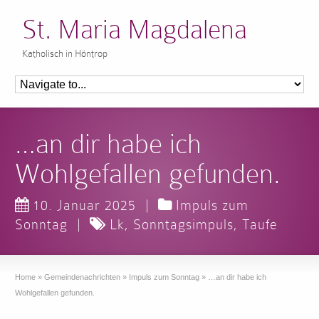
St. Maria Magdalena
Katholisch in Höntrop
…an dir habe ich
Wohlgefallen gefunden.
10. Januar 2025
|
Impuls zum
Sonntag
|
Lk
,
Sonntagsimpuls
,
Taufe
Home
»
Gemeindenachrichten
»
Impuls zum Sonntag
»
…an dir habe ich
Wohlgefallen gefunden.