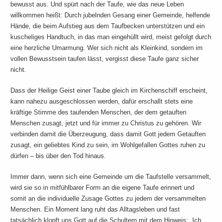
bewusst aus. Und spürt nach der Taufe, wie das neue Leben
willkommen heißt: Durch jubelnden Gesang einer Gemeinde, helfende
Hände, die beim Aufstieg aus dem Taufbecken unterstützen und ein
kuscheliges Handtuch, in das man eingehüllt wird, meist gefolgt durch
eine herzliche Umarmung. Wer sich nicht als Kleinkind, sondern im
vollen Bewusstsein taufen lässt, vergisst diese Taufe ganz sicher
nicht.
Dass der Heilige Geist einer Taube gleich im Kirchenschiff erscheint,
kann nahezu ausgeschlossen werden, dafür erschallt stets eine
kräftige Stimme des taufenden Menschen, der dem getauften
Menschen zusagt, jetzt und für immer zu Christus zu gehören. Wir
verbinden damit die Überzeugung, dass damit Gott jedem Getauften
zusagt, ein geliebtes Kind zu sein, im Wohlgefallen Gottes ruhen zu
dürfen – bis über den Tod hinaus.
Immer dann, wenn sich eine Gemeinde um die Taufstelle versammelt,
wird sie so in mitfühlbarer Form an die eigene Taufe erinnert und
somit an die individuelle Zusage Gottes zu jedem der versammelten
Menschen. Ein Moment lang ruht das Alltagsleben und fast
tatsächlich klopft uns Gott auf die Schultern mit dem Hinweis: „Ich