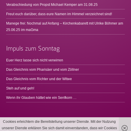
Verabschiedung von Propst Michael Kemper am 31.08.25
Freut euch darüber, dass eure Namen im Himmel verzeichnet sind!
Manege frei: Nochmal auf Anfang – Kirchenkabarett mit Ulrike Böhmer am
25.06.25 im maGma
Impuls zum Sonntag
Euer Herz lasse sich nicht verwirren
Das Gleichnis vom Pharisäer und vom Zöllner
Das Gleichnis vom Richter und der Witwe
Steh auf und geh!
Wenn ihr Glauben hättet wie ein Senfkorn …
Cookies erleichtern die Bereitstellung unserer Dienste. Mit der Nutzung
unserer Dienste erklären Sie sich damit einverstanden, dass wir Cookies