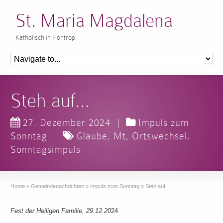
St. Maria Magdalena
Katholisch in Höntrop
Steh auf…
27. Dezember 2024
|
Impuls zum
Sonntag
|
Glaube
,
Mt
,
Ortswechsel
,
Sonntagsimpuls
Home
»
Gemeindenachrichten
»
Impuls zum Sonntag
»
Steh auf…
Fest der Heiligen Familie, 29.12.20
24