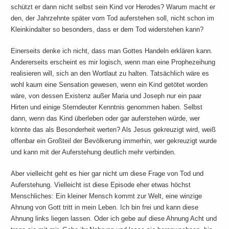
schützt er dann nicht selbst sein Kind vor Herodes? Warum macht er
den, der Jahrzehnte später vom Tod auferstehen soll, nicht schon im
Kleinkindalter so besonders, dass er dem Tod widerstehen kann?
Einerseits denke ich nicht, dass man Gottes Handeln erklären kann.
Andererseits erscheint es mir logisch, wenn man eine Prophezeihung
realisieren will, sich an den Wortlaut zu halten. Tatsächlich wäre es
wohl kaum eine Sensation gewesen, wenn ein Kind getötet worden
wäre, von dessen Existenz außer Maria und Joseph nur ein paar
Hirten und einige Sterndeuter Kenntnis genommen haben. Selbst
dann, wenn das Kind überleben oder gar auferstehen würde, wer
könnte das als Besonderheit werten? Als Jesus gekreuzigt wird, weiß
offenbar ein Großteil der Bevölkerung immerhin, wer gekreuzigt wurde
und kann mit der Auferstehung deutlich mehr verbinden.
Aber vielleicht geht es hier gar nicht um diese Frage von Tod und
Auferstehung. Vielleicht ist diese Episode eher etwas höchst
Menschliches: Ein kleiner Mensch kommt zur Welt, eine winzige
Ahnung von Gott tritt in mein Leben. Ich bin frei und kann diese
Ahnung links liegen lassen. Oder ich gebe auf diese Ahnung Acht und