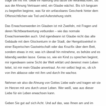
trage sie mit mir. Gebe ihr Nahrung und lasse sie heranwachsen, bis
aus der Ahnung Vertrauen wird, ein Glaube wächst. Bis ich langsam
zu begreifen beginne, was für ein unfassbares Geschenk hinter dem
Offensichtlichen wie Tod und Auferstehung steht.
Das Erwachsenwerden im Glauben ist mit Zweifeln, mit Fragen und
deren Nichtbeantwortung verbunden – wie das normale
Erwachsenwerden auch. Und irgendwann ist Glaube nicht das alte
Gebäude mit dem Glockenturm in der Stadt, der Herrgottswinkel in
einer Bayerischen Gastwirtschaft oder das Kruzifix über dem Bett,
sondern etwas in mir, was ich überall hin mitnehme, es behüte und es
lebendig werden lasse. Genau so, wie ein Kind zu sprechen beginnt,
mir irgendwann seine Sicht der Welt erklärt und dereinst mein Leben
leitet, ist mir mein Glaube anvertraut. An mir selbst liegt es, ob ich
von ihm ablasse oder mit ihm und durch ihn wachse.
Nehmen wir also die Ahnung von Gottes Liebe wahr und tragen wir sie
im Herzen mit uns durch unser Leben. Wer weiß, was aus dieser
Liebe für ein Leben erwachsen kann.
Geben Sie gut auf sich Acht. Und auf das, was Ihnen am und im