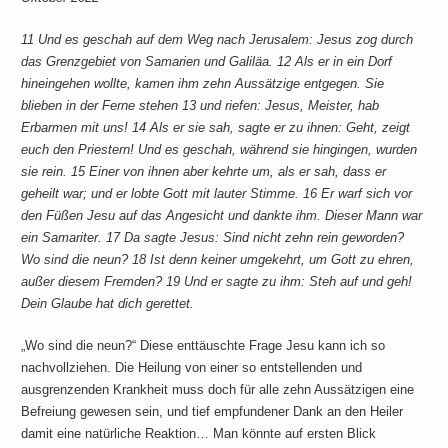
11 Und es geschah auf dem Weg nach Jerusalem: Jesus zog durch
das Grenzgebiet von Samarien und Galiläa. 12 Als er in ein Dorf
hineingehen wollte, kamen ihm zehn Aussätzige entgegen. Sie
blieben in der Ferne stehen 13 und riefen: Jesus, Meister, hab
Erbarmen mit uns! 14 Als er sie sah, sagte er zu ihnen: Geht, zeigt
euch den Priestern! Und es geschah, während sie hingingen, wurden
sie rein. 15 Einer von ihnen aber kehrte um, als er sah, dass er
geheilt war; und er lobte Gott mit lauter Stimme. 16 Er warf sich vor
den Füßen Jesu auf das Angesicht und dankte ihm. Dieser Mann war
ein Samariter. 17 Da sagte Jesus: Sind nicht zehn rein geworden?
Wo sind die neun? 18 Ist denn keiner umgekehrt, um Gott zu ehren,
außer diesem Fremden? 19 Und er sagte zu ihm: Steh auf und geh!
Dein Glaube hat dich gerettet.
„Wo sind die neun?“ Diese enttäuschte Frage Jesu kann ich so
nachvollziehen. Die Heilung von einer so entstellenden und
ausgrenzenden Krankheit muss doch für alle zehn Aussätzigen eine
Befreiung gewesen sein, und tief empfundener Dank an den Heiler
damit eine natürliche Reaktion… Man könnte auf ersten Blick