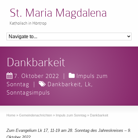
St. Maria Magdalena
Katholisch in Höntrop
Dankbarkeit
7. Oktober 2022
|
Impuls zum
Sonntag
|
Dankbarkeit
,
Lk
,
Sonntagsimpuls
Home
»
Gemeindenachrichten
»
Impuls zum Sonntag
»
Dankbarkeit
Zum Evangelium Lk 17, 11-19 am 28. Sonntag des Jahreskreises – 9.
Oktober 2022