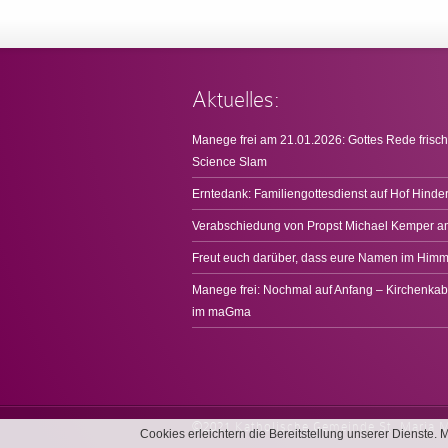
Aktuelles:
Manege frei am 21.01.2026: Gottes Rede frisch
Science Slam
Erntedank: Familiengottesdienst auf Hof Hinde
Verabschiedung von Propst Michael Kemper a
Freut euch darüber, dass eure Namen im Himme
Manege frei: Nochmal auf Anfang – Kirchenkab
im maGma
©2021 Katholische Gemeinde St. Maria 
Cookies erleichtern die Bereitstellung unserer Dienste.