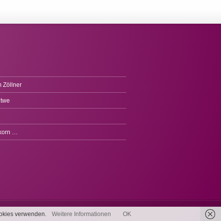
 Zöllner
itwe
fkorn …
Cookies verwenden.
Weitere Informationen
OK