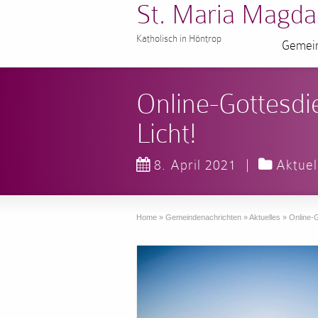
St. Maria Magda
Katholisch in Höntrop
Gemein
Online-Gottesd
Licht!
8. April 2021
|
Aktuel
Home
»
Gemeindenachrichten
»
Aktuelles
»
Online-