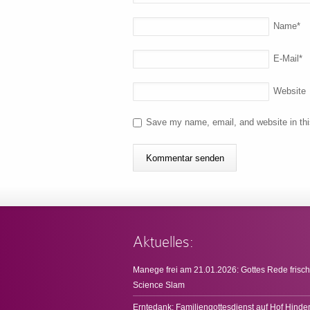
Name
*
E-Mail
*
Website
Save my name, email, and website in thi
Aktuelles:
Manege frei am 21.01.2026: Gottes Rede frisch
Science Slam
Erntedank: Familiengottesdienst auf Hof Hinde