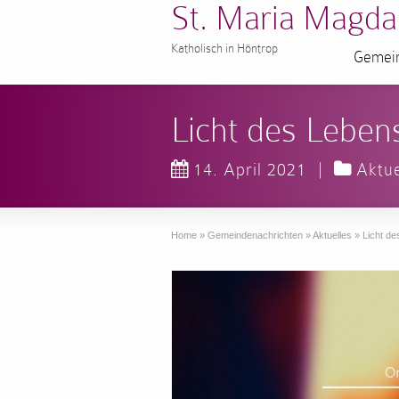
St. Maria Magda
Katholisch in Höntrop
Gemein
Licht des Leben
14. April 2021
|
Aktue
Home
»
Gemeindenachrichten
»
Aktuelles
»
Licht de