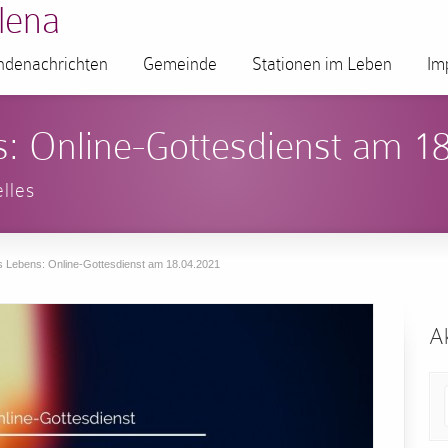
lena
denachrichten
Gemeinde
Stationen im Leben
Im
s: Online-Gottesdienst am 1
lles
s Lebens: Online-Gottesdienst am 18.04.2021
Ak