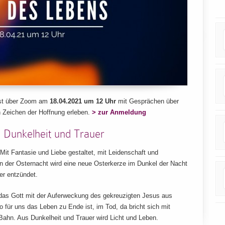
nst über Zoom am
18.04.2021 um 12 Uhr
mit Gesprächen über
n Zeichen der Hoffnung erleben.
> zur Anmeldung
 Dunkelheit und Trauer
it Fantasie und Liebe gestaltet, mit Leidenschaft und
in der Osternacht wird eine neue Osterkerze im Dunkel der Nacht
er entzündet.
, das Gott mit der Auferweckung des gekreuzigten Jesus aus
 für uns das Leben zu Ende ist, im Tod, da bricht sich mit
ahn. Aus Dunkelheit und Trauer wird Licht und Leben.