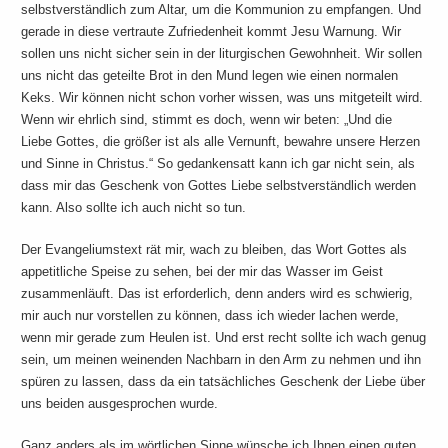
selbstverständlich zum Altar, um die Kommunion zu empfangen. Und
gerade in diese vertraute Zufriedenheit kommt Jesu Warnung. Wir
sollen uns nicht sicher sein in der liturgischen Gewohnheit. Wir sollen
uns nicht das geteilte Brot in den Mund legen wie einen normalen
Keks. Wir können nicht schon vorher wissen, was uns mitgeteilt wird.
Wenn wir ehrlich sind, stimmt es doch, wenn wir beten: „Und die
Liebe Gottes, die größer ist als alle Vernunft, bewahre unsere Herzen
und Sinne in Christus.“ So gedankensatt kann ich gar nicht sein, als
dass mir das Geschenk von Gottes Liebe selbstverständlich werden
kann. Also sollte ich auch nicht so tun.
Der Evangeliumstext rät mir, wach zu bleiben, das Wort Gottes als
appetitliche Speise zu sehen, bei der mir das Wasser im Geist
zusammenläuft. Das ist erforderlich, denn anders wird es schwierig,
mir auch nur vorstellen zu können, dass ich wieder lachen werde,
wenn mir gerade zum Heulen ist. Und erst recht sollte ich wach genug
sein, um meinen weinenden Nachbarn in den Arm zu nehmen und ihn
spüren zu lassen, dass da ein tatsächliches Geschenk der Liebe über
uns beiden ausgesprochen wurde.
Ganz anders als im wörtlichen Sinne wünsche ich Ihnen einen guten