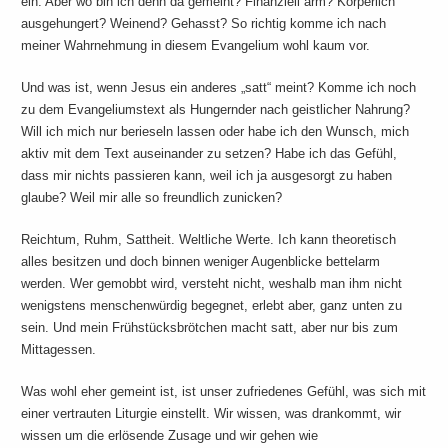
ein. Aber wo bin ich denn da gemeint? Finanziell arm? Körperlich
ausgehungert? Weinend? Gehasst? So richtig komme ich nach
meiner Wahrnehmung in diesem Evangelium wohl kaum vor.
Und was ist, wenn Jesus ein anderes „satt“ meint? Komme ich noch
zu dem Evangeliumstext als Hungernder nach geistlicher Nahrung?
Will ich mich nur berieseln lassen oder habe ich den Wunsch, mich
aktiv mit dem Text auseinander zu setzen? Habe ich das Gefühl,
dass mir nichts passieren kann, weil ich ja ausgesorgt zu haben
glaube? Weil mir alle so freundlich zunicken?
Reichtum, Ruhm, Sattheit. Weltliche Werte. Ich kann theoretisch
alles besitzen und doch binnen weniger Augenblicke bettelarm
werden. Wer gemobbt wird, versteht nicht, weshalb man ihm nicht
wenigstens menschenwürdig begegnet, erlebt aber, ganz unten zu
sein. Und mein Frühstücksbrötchen macht satt, aber nur bis zum
Mittagessen.
Was wohl eher gemeint ist, ist unser zufriedenes Gefühl, was sich mit
einer vertrauten Liturgie einstellt. Wir wissen, was drankommt, wir
wissen um die erlösende Zusage und wir gehen wie