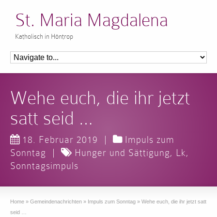
St. Maria Magdalena
Katholisch in Höntrop
Wehe euch, die ihr jetzt
satt seid …
18. Februar 2019
|
Impuls zum
Sonntag
|
Hunger und Sättigung
,
Lk
,
Sonntagsimpuls
Home
»
Gemeindenachrichten
»
Impuls zum Sonntag
»
Wehe euch, die ihr jetzt satt
seid …