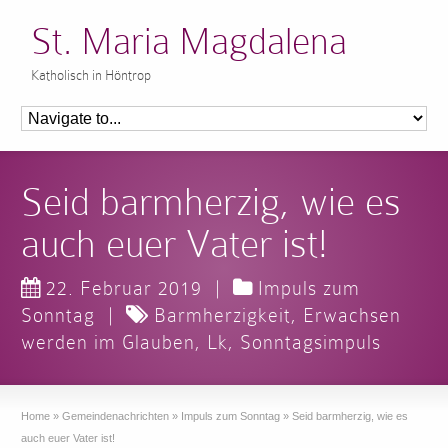
St. Maria Magdalena
Katholisch in Höntrop
Seid barmherzig, wie es
auch euer Vater ist!
22. Februar 2019
|
Impuls zum
Sonntag
|
Barmherzigkeit
,
Erwachsen
werden im Glauben
,
Lk
,
Sonntagsimpuls
Home
»
Gemeindenachrichten
»
Impuls zum Sonntag
»
Seid barmherzig, wie es
auch euer Vater ist!