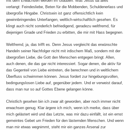
mit dem Erwachsen werden im Glauben. Was Jesus da alles
verlangt: Feindesliebe, Beten für die Mobbenden, Schuldenerlass und
übergroße Hingabe. Christsein ist ganz offensichtlich kein
gewinnbringendes Unterfangen, weltlich-wirtschaftlich gesehen. Es
klingt auch nicht sonderlich befriedigend, geradezu weltfremd, für
diejenigen Gnade und Frieden zu erbitten, die mir mit Hass begegnen.
Weltfremd, ja, das trifft es. Denn Jesus vergleicht das erwünschte
Handeln seiner Nachfolger nicht mit irdischem Maß, sondern mit der
übergroßen Liebe, die Gott den Menschen entgegen bringt. Allen,
auch denen, die das gar nicht interessiert. Sogar denen, die aktiv für
das Gegenteil von Liebe eintreten, die berechnen und in weltlichem
Überfluss schwimmen können. Jesus fordert zur hingebungsvollen,
bedingungslosen Liebe auf, gegenüber jedem. Und er verweist darauf,
dass man nur so auf Gottes Ebene gelangen könne.
Christlich gesehen bin ich zwar alt geworden, aber noch immer nicht
erwachsen genug. Klar ärgere ich mich, wenn ich merke, dass über
mich gelästert wird und das Letzte, was mir dazu einfällt, ist ein ernst
gemeintes Gebet um Frieden für den lästernden Menschen. Und wenn
man mir etwas wegnimmt, steht mir ein ganzes Arsenal zur