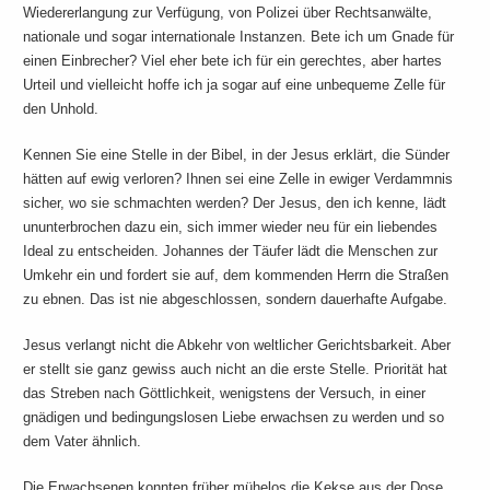
Wiedererlangung zur Verfügung, von Polizei über Rechtsanwälte,
nationale und sogar internationale Instanzen. Bete ich um Gnade für
einen Einbrecher? Viel eher bete ich für ein gerechtes, aber hartes
Urteil und vielleicht hoffe ich ja sogar auf eine unbequeme Zelle für
den Unhold.
Kennen Sie eine Stelle in der Bibel, in der Jesus erklärt, die Sünder
hätten auf ewig verloren? Ihnen sei eine Zelle in ewiger Verdammnis
sicher, wo sie schmachten werden? Der Jesus, den ich kenne, lädt
ununterbrochen dazu ein, sich immer wieder neu für ein liebendes
Ideal zu entscheiden. Johannes der Täufer lädt die Menschen zur
Umkehr ein und fordert sie auf, dem kommenden Herrn die Straßen
zu ebnen. Das ist nie abgeschlossen, sondern dauerhafte Aufgabe.
Jesus verlangt nicht die Abkehr von weltlicher Gerichtsbarkeit. Aber
er stellt sie ganz gewiss auch nicht an die erste Stelle. Priorität hat
das Streben nach Göttlichkeit, wenigstens der Versuch, in einer
gnädigen und bedingungslosen Liebe erwachsen zu werden und so
dem Vater ähnlich.
Die Erwachsenen konnten früher mühelos die Kekse aus der Dose