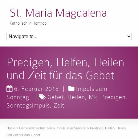
St. Maria Magdalena
Katholisch in Höntrop
Predigen, Helfen, Heilen
und Zeit für das Gebet
6. Februar 2015
|
Impuls zum
Sonntag
|
Gebet
,
Heilen
,
Mk
,
Predigen
,
Sonntagsimpuls
,
Zeit
Home
»
Gemeindenachrichten
»
Impuls zum Sonntag
»
Predigen, Helfen, Heilen
und Zeit für das Gebet