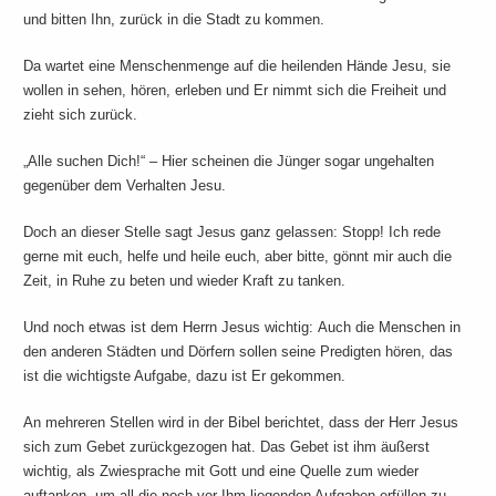
und bitten Ihn, zurück in die Stadt zu kommen.
Da wartet eine Menschenmenge auf die heilenden Hände Jesu, sie
wollen in sehen, hören, erleben und Er nimmt sich die Freiheit und
zieht sich zurück.
„Alle suchen Dich!“ – Hier scheinen die Jünger sogar ungehalten
gegenüber dem Verhalten Jesu.
Doch an dieser Stelle sagt Jesus ganz gelassen: Stopp! Ich rede
gerne mit euch, helfe und heile euch, aber bitte, gönnt mir auch die
Zeit, in Ruhe zu beten und wieder Kraft zu tanken.
Und noch etwas ist dem Herrn Jesus wichtig: Auch die Menschen in
den anderen Städten und Dörfern sollen seine Predigten hören, das
ist die wichtigste Aufgabe, dazu ist Er gekommen.
An mehreren Stellen wird in der Bibel berichtet, dass der Herr Jesus
sich zum Gebet zurückgezogen hat. Das Gebet ist ihm äußerst
wichtig, als Zwiesprache mit Gott und eine Quelle zum wieder
auftanken, um all die noch vor Ihm liegenden Aufgaben erfüllen zu