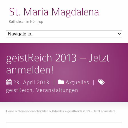
St. Maria Magdalena
Katholisch in Höntrop
geistReich 2013 – Jetzt
anmelden!
23. April 2013
|
Aktuelles
|
geistReich
,
Veranstaltungen
Home
»
Gemeindenachrichten
»
Aktuelles
»
geistReich 2013 – Jetzt anmelden!