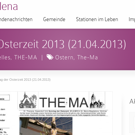
lena
denachrichten
Gemeinde
Stationen im Leben
Im
Osterzeit 2013 (21.04.2013)
lles
,
THE-MA
|
Ostern
,
The-Ma
ag der Osterzeit 2013 (21.04.2013)
Ak