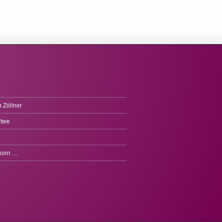
 Zöllner
itwe
fkorn …