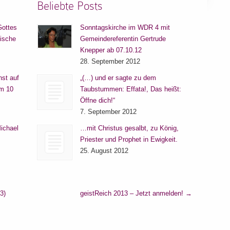
Beliebte Posts
Gottes
Sonntagskirche im WDR 4 mit
lische
Gemeindereferentin Gertrude
Knepper ab 07.10.12
28. September 2012
nst auf
„(…) und er sagte zu dem
um 10
Taubstummen: Effata!, Das heißt:
Öffne dich!“
7. September 2012
ichael
…mit Christus gesalbt, zu König,
Priester und Prophet in Ewigkeit.
25. August 2012
3)
geistReich 2013 – Jetzt anmelden!
→