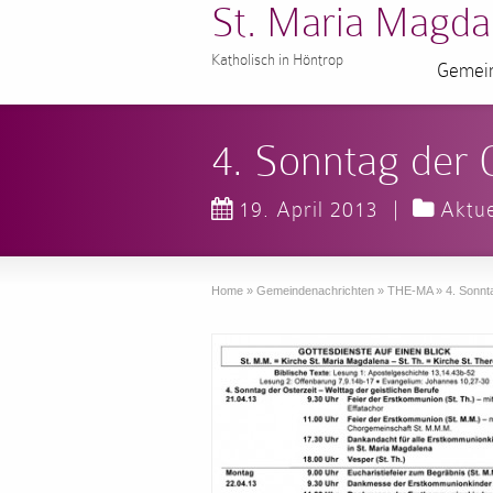
St. Maria Magda
Katholisch in Höntrop
Gemein
4. Sonntag der 
19. April 2013
|
Aktue
Home
»
Gemeindenachrichten
»
THE-MA
»
4. Sonnt