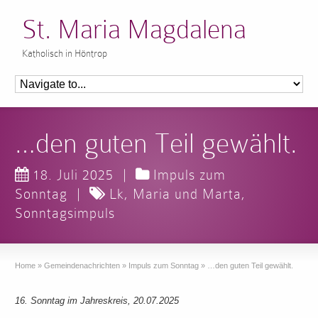
St. Maria Magdalena
Katholisch in Höntrop
…den guten Teil gewählt.
18. Juli 2025
|
Impuls zum
Sonntag
|
Lk
,
Maria und Marta
,
Sonntagsimpuls
Home
»
Gemeindenachrichten
»
Impuls zum Sonntag
»
…den guten Teil gewählt.
16. Sonntag im Jahreskreis, 20.07.2025