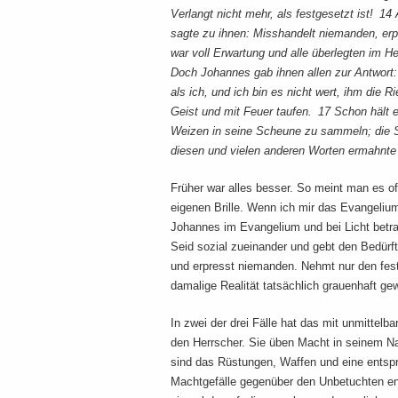
Verlangt nicht mehr, als festgesetzt ist! 14
sagte zu ihnen: Misshandelt niemanden, er
war voll Erwartung und alle überlegten im He
Doch Johannes gab ihnen allen zur Antwort: 
als ich, und ich bin es nicht wert, ihm die 
Geist und mit Feuer taufen. 17 Schon hält e
Weizen in seine Scheune zu sammeln; die S
diesen und vielen anderen Worten ermahnte 
Früher war alles besser. So meint man es oft
eigenen Brille. Wenn ich mir das Evangeliu
Johannes im Evangelium und bei Licht betrac
Seid sozial zueinander und gebt den Bedürf
und erpresst niemanden. Nehmt nur den fes
damalige Realität tatsächlich grauenhaft ge
In zwei der drei Fälle hat das mit unmittelba
den Herrscher. Sie üben Macht in seinem Na
sind das Rüstungen, Waffen und eine ents
Machtgefälle gegenüber den Unbetuchten ent