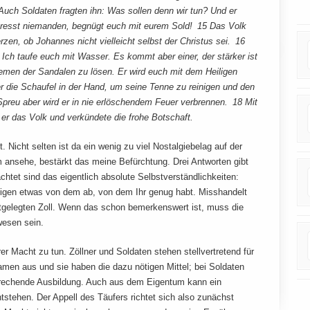
 Auch Soldaten fragten ihn: Was sollen denn wir tun? Und er
presst niemanden, begnügt euch mit eurem Sold! 15 Das Volk
rzen, ob Johannes nicht vielleicht selbst der Christus sei. 16
Ich taufe euch mit Wasser. Es kommt aber einer, der stärker ist
Riemen der Sandalen zu lösen. Er wird euch mit dem Heiligen
r die Schaufel in der Hand, um seine Tenne zu reinigen und den
preu aber wird er in nie erlöschendem Feuer verbrennen. 18 Mit
er das Volk und verkündete die frohe Botschaft.
. Nicht selten ist da ein wenig zu viel Nostalgiebelag auf der
m ansehe, bestärkt das meine Befürchtung. Drei Antworten gibt
htet sind das eigentlich absolute Selbstverständlichkeiten:
tigen etwas von dem ab, von dem Ihr genug habt. Misshandelt
tgelegten Zoll. Wenn das schon bemerkenswert ist, muss die
wesen sein.
rer Macht zu tun. Zöllner und Soldaten stehen stellvertretend für
men aus und sie haben die dazu nötigen Mittel; bei Soldaten
prechende Ausbildung. Auch aus dem Eigentum kann ein
stehen. Der Appell des Täufers richtet sich also zunächst