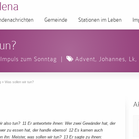
lena
denachrichten
Gemeinde
Stationen im Leben
Im
tun?
Impuls zum Sonntag
|
Advent
,
Johannes
,
Lk
g
»
Was sollen wir tun?
Ak
ir also tun? 11 Er antwortete ihnen: Wer zwei Gewänder hat, der
 wer zu essen hat, der handle ebenso! 12 Es kamen auch
en ihn: Meister, was sollen wir tun? 13 Er sagte zu ihnen: