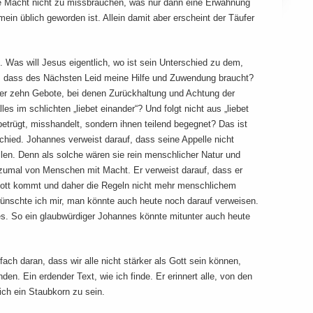
ne Macht nicht zu missbrauchen, was nur dann eine Erwähnung
mein üblich geworden ist. Allein damit aber erscheint der Täufer
 Was will Jesus eigentlich, wo ist sein Unterschied zu dem,
, dass des Nächsten Leid meine Hilfe und Zuwendung braucht?
 der zehn Gebote, bei denen Zurückhaltung und Achtung der
es im schlichten „liebet einander“? Und folgt nicht aus „liebet
betrügt, misshandelt, sondern ihnen teilend begegnet? Das ist
schied. Johannes verweist darauf, dass seine Appelle nicht
ollen. Denn als solche wären sie rein menschlicher Natur und
umal von Menschen mit Macht. Er verweist darauf, dass er
ott kommt und daher die Regeln nicht mehr menschlichem
 wünschte ich mir, man könnte auch heute noch darauf verweisen.
s. So ein glaubwürdiger Johannes könnte mitunter auch heute
fach daran, dass wir alle nicht stärker als Gott sein können,
nden. Ein erdender Text, wie ich finde. Er erinnert alle, von den
ich ein Staubkorn zu sein.