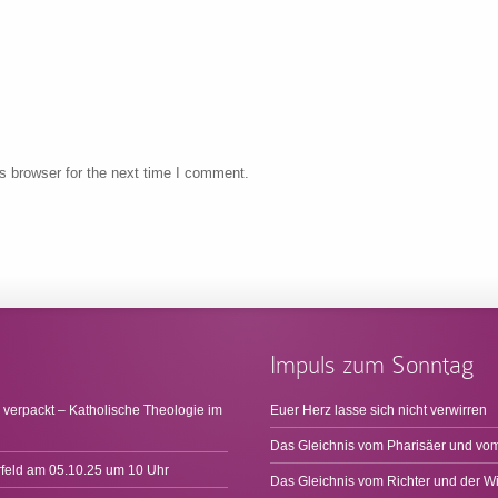
s browser for the next time I comment.
Impuls zum Sonntag
 verpackt – Katholische Theologie im
Euer Herz lasse sich nicht verwirren
Das Gleichnis vom Pharisäer und vom
rfeld am 05.10.25 um 10 Uhr
Das Gleichnis vom Richter und der W