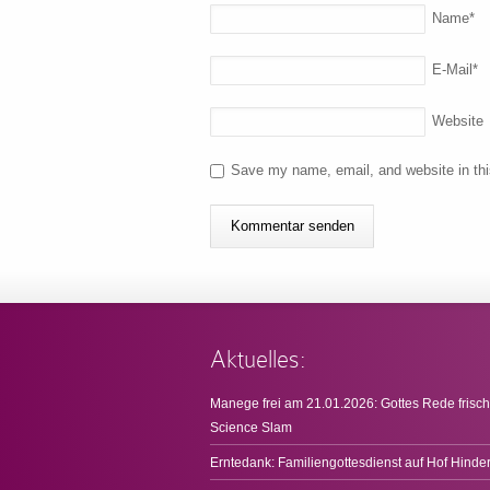
Name
*
E-Mail
*
Website
Save my name, email, and website in thi
Aktuelles:
Manege frei am 21.01.2026: Gottes Rede frisch
Science Slam
Erntedank: Familiengottesdienst auf Hof Hinde