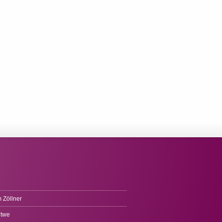
 Zöllner
itwe