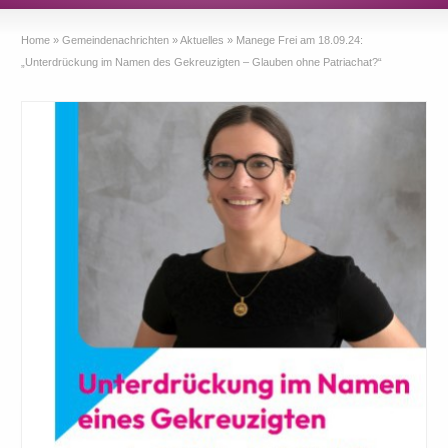
Home
»
Gemeindenachrichten
»
Aktuelles
»
Manege Frei am 18.09.24:
„Unterdrückung im Namen des Gekreuzigten – Glauben ohne Patriachat?“