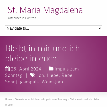
St. Maria Magdalena
Katholisch in Höntrop
Bleibt in mir und ich
bleibe in euch
26. April 2024
|
Impuls zum
Sonntag
|
Joh
,
Liebe
,
Rebe
,
Sonntagsimpuls
,
Weinstock
Home
»
Gemeindenachrichten
»
Impuls zum Sonntag
»
Bleibt in mir und ich bleibe
in euch