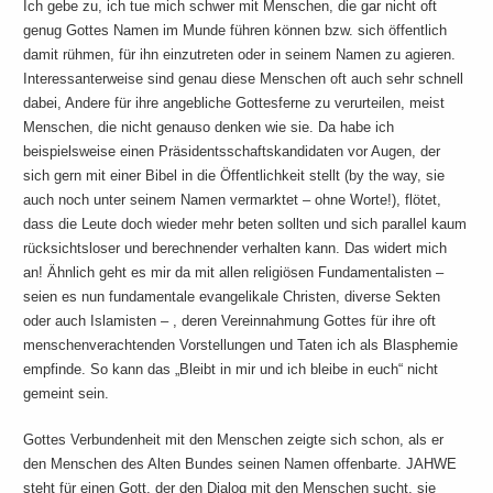
Ich gebe zu, ich tue mich schwer mit Menschen, die gar nicht oft
genug Gottes Namen im Munde führen können bzw. sich öffentlich
damit rühmen, für ihn einzutreten oder in seinem Namen zu agieren.
Interessanterweise sind genau diese Menschen oft auch sehr schnell
dabei, Andere für ihre angebliche Gottesferne zu verurteilen, meist
Menschen, die nicht genauso denken wie sie. Da habe ich
beispielsweise einen Präsidentsschaftskandidaten vor Augen, der
sich gern mit einer Bibel in die Öffentlichkeit stellt (by the way, sie
auch noch unter seinem Namen vermarktet – ohne Worte!), flötet,
dass die Leute doch wieder mehr beten sollten und sich parallel kaum
rücksichtsloser und berechnender verhalten kann. Das widert mich
an! Ähnlich geht es mir da mit allen religiösen Fundamentalisten –
seien es nun fundamentale evangelikale Christen, diverse Sekten
oder auch Islamisten – , deren Vereinnahmung Gottes für ihre oft
menschenverachtenden Vorstellungen und Taten ich als Blasphemie
empfinde. So kann das „Bleibt in mir und ich bleibe in euch“ nicht
gemeint sein.
Gottes Verbundenheit mit den Menschen zeigte sich schon, als er
den Menschen des Alten Bundes seinen Namen offenbarte. JAHWE
steht für einen Gott, der den Dialog mit den Menschen sucht, sie