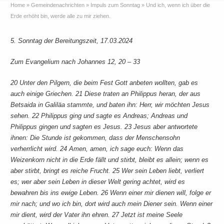
Home
»
Gemeindenachrichten
»
Impuls zum Sonntag
»
Und ich, wenn ich über die
Erde erhöht bin, werde alle zu mir ziehen.
5. Sonntag der Bereitungszeit, 17.03.2024
Zum Evangelium nach Johannes 12, 20 – 33
20 Unter den Pilgern, die beim Fest Gott anbeten wollten, gab es
auch einige Griechen. 21 Diese traten an Philippus heran, der aus
Betsaida in Galiläa stammte, und baten ihn: Herr, wir möchten Jesus
sehen. 22 Philippus ging und sagte es Andreas; Andreas und
Philippus gingen und sagten es Jesus. 23 Jesus aber antwortete
ihnen: Die Stunde ist gekommen, dass der Menschensohn
verherrlicht wird. 24 Amen, amen, ich sage euch: Wenn das
Weizenkorn nicht in die Erde fällt und stirbt, bleibt es allein; wenn es
aber stirbt, bringt es reiche Frucht. 25 Wer sein Leben liebt, verliert
es; wer aber sein Leben in dieser Welt gering achtet, wird es
bewahren bis ins ewige Leben. 26 Wenn einer mir dienen will, folge er
mir nach; und wo ich bin, dort wird auch mein Diener sein. Wenn einer
mir dient, wird der Vater ihn ehren. 27 Jetzt ist meine Seele