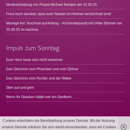
Verabschiedung von Propst Michael Kemper am 31.08.25
Freut euch darüber, dass eure Namen im Himmel verzeichnet sind!
Manege frei: Nochmal auf Anfang – Kirchenkabarett mit Ulrike Böhmer am
25.06.25 im maGma
Impuls zum Sonntag
Euer Herz lasse sich nicht verwirren
Das Gleichnis vom Pharisäer und vom Zöllner
Das Gleichnis vom Richter und der Witwe
Steh auf und geh!
Wenn ihr Glauben hättet wie ein Senfkorn …
Cookies erleichtern die Bereitstellung unserer Dienste. Mit der Nutzung
unserer Dienste erklären Sie sich damit einverstanden, dass wir Cookies