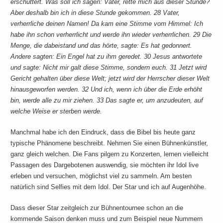
erschüttert. Was soll ich sagen: Vater, rette mich aus dieser Stunde?
Aber deshalb bin ich in diese Stunde gekommen. 28 Vater,
verherrliche deinen Namen! Da kam eine Stimme vom Himmel: Ich
habe ihn schon verherrlicht und werde ihn wieder verherrlichen. 29 Die
Menge, die dabeistand und das hörte, sagte: Es hat gedonnert.
Andere sagten: Ein Engel hat zu ihm geredet. 30 Jesus antwortete
und sagte: Nicht mir galt diese Stimme, sondern euch. 31 Jetzt wird
Gericht gehalten über diese Welt; jetzt wird der Herrscher dieser Welt
hinausgeworfen werden. 32 Und ich, wenn ich über die Erde erhöht
bin, werde alle zu mir ziehen. 33 Das sagte er, um anzudeuten, auf
welche Weise er sterben werde.
Manchmal habe ich den Eindruck, dass die Bibel bis heute ganz
typische Phänomene beschreibt. Nehmen Sie einen Bühnenkünstler,
ganz gleich welchen. Die Fans pilgern zu Konzerten, lernen vielleicht
Passagen des Dargebotenen auswendig, sie möchten ihr Idol live
erleben und versuchen, möglichst viel zu sammeln. Am besten
natürlich sind Selfies mit dem Idol. Der Star und ich auf Augenhöhe.
Dass dieser Star zeitgleich zur Bühnentournee schon an die
kommende Saison denken muss und zum Beispiel neue Nummern