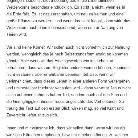
begnügen. Dabei ist die Andeutung des in die Erde fallenden
Weizenkorns besonders eindrücklich. Es stirbt ja nicht, wenn es in
die Erde fällt. Es ist dazu erschaffen, um neu zu keimen und eine
große Pflanze zu werden – und wenn das nicht klappt, dann wirkt das
Weizenkorn auch dann lebenssichernd, wenn es zur Nahrung von
Tieren wird.
Wir sind keine Körner. Wir sollen auch nicht vornehmlich zur Nahrung
werden, wenngleich das je nach Beisetzungsform exakt so kommen
könnte. Aber wenn wir das Hineingeworfensein ins Leben so
betrachten, dass wir zum Begleiter anderer werden können, zu einem
nicht essbaren, aber erfahrbaren Lebensmittel also, wenn wir
verinnerlichen, dass dieses Leben in einer anderen Form weitergehen
und unvorstellbar fruchtbar verlaufen wird – dann verweist Jesus nicht
allein auf einen schmerzhaften Tod, sondern auch auf den Sinn und
die Geringfügigkeit dieses Todes angesichts des Verheißenen. So
traurig der Text auf den ersten Blick wirken mag, so viel Kraft und
Zuversicht liefert er zugleich.
Ihnen und mir wünsche ich, dass wir selbst dann, wenn wir uns als
winziges Körnchen empfinden, bewusst machen können, zu welcher