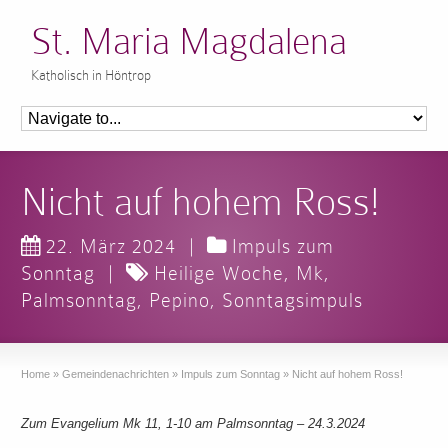
St. Maria Magdalena
Katholisch in Höntrop
Nicht auf hohem Ross!
22. März 2024
|
Impuls zum
Sonntag
|
Heilige Woche
,
Mk
,
Palmsonntag
,
Pepino
,
Sonntagsimpuls
Home
»
Gemeindenachrichten
»
Impuls zum Sonntag
»
Nicht auf hohem Ross!
Zum Evangelium Mk 11, 1-10 am Palmsonntag – 24.3.2024