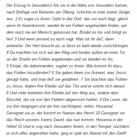
Der Einzug in Jerusalem1 Als sie in die Nähe von Jerusalem kamen,
nach Betfage und Betanien am Ölberg, schickte er zwei seiner Jünger
aus. 2 Er sagte zu ihnen: Geht in das Dorf, das vor euch liegt; gleich
wenn ihr hineinkommt, werdet ihr ein Fohlen angebunden finden, auf
dem noch nie ein Mensch gesessen hat. Bindet es los und bringt es
her! 3 Und wenn jemand zu euch sagt: Was tut ihr da?, dann
antwortet: Der Herr braucht es; er lässt es bald wieder zurückbringen.
4 Da machten sie sich auf den Weg und fanden außen an einer Tür
an der Straße ein Fohlen angebunden und sie banden es los.
5 Einige, die dabeistanden, sagten zu ihnen: Wie kommt ihr dazu,
das Fohlen loszubinden? 6 Sie gaben ihnen zur Antwort, was Jesus
gesagt hatte, und man ließ sie gewähren. 7 Sie brachten das Fohlen
zu Jesus, legten ihre Kleider auf das Tier und er setzte sich darauf.
8 Und viele breiteten ihre Kleider auf den Weg aus, andere aber
Büschel, die sie von den Feldern abgerissen hatten. 9 Die Leute, die
vor ihm hergingen und die ihm nachfolgten, riefen: Hosanna!
Gesegnet sei er, der kommt im Namen des Herrn! 10 Gesegnet sei
das Reich unseres Vaters David, das nun kommt. Hosanna in der
Höhe! 11 Und er zog nach Jerusalem hinein, in den Tempel; nachdem
er sich alles angesehen hatte, ging er spät am Abend mit den Zwölf