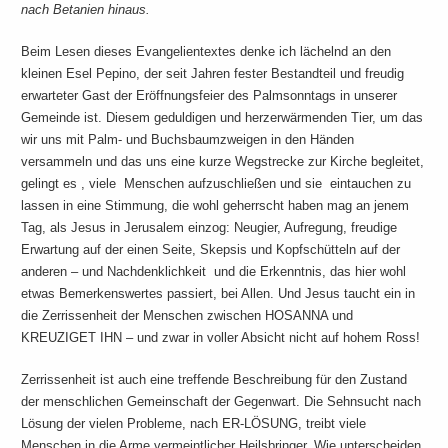
nach Betanien hinaus.
Beim Lesen dieses Evangelientextes denke ich lächelnd an den
kleinen Esel Pepino, der seit Jahren fester Bestandteil und freudig
erwarteter Gast der Eröffnungsfeier des Palmsonntags in unserer
Gemeinde ist. Diesem geduldigen und herzerwärmenden Tier, um das
wir uns mit Palm- und Buchsbaumzweigen in den Händen
versammeln und das uns eine kurze Wegstrecke zur Kirche begleitet,
gelingt es , viele Menschen aufzuschließen und sie eintauchen zu
lassen in eine Stimmung, die wohl geherrscht haben mag an jenem
Tag, als Jesus in Jerusalem einzog: Neugier, Aufregung, freudige
Erwartung auf der einen Seite, Skepsis und Kopfschütteln auf der
anderen – und Nachdenklichkeit und die Erkenntnis, das hier wohl
etwas Bemerkenswertes passiert, bei Allen. Und Jesus taucht ein in
die Zerrissenheit der Menschen zwischen HOSANNA und
KREUZIGET IHN – und zwar in voller Absicht nicht auf hohem Ross!
Zerrissenheit ist auch eine treffende Beschreibung für den Zustand
der menschlichen Gemeinschaft der Gegenwart. Die Sehnsucht nach
Lösung der vielen Probleme, nach ER-LÖSUNG, treibt viele
Menschen in die Arme vermeintlicher Heilsbringer. Wie unterscheiden