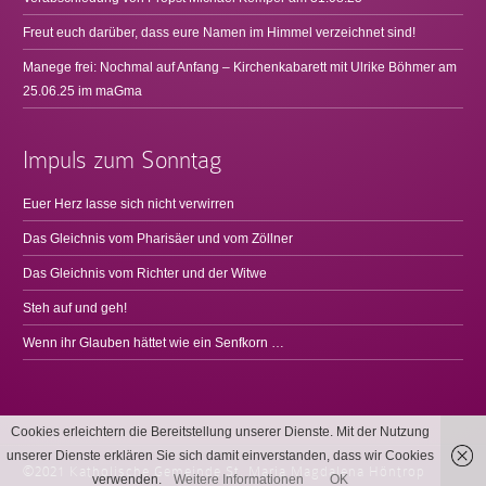
Freut euch darüber, dass eure Namen im Himmel verzeichnet sind!
Manege frei: Nochmal auf Anfang – Kirchenkabarett mit Ulrike Böhmer am
25.06.25 im maGma
Impuls zum Sonntag
Euer Herz lasse sich nicht verwirren
Das Gleichnis vom Pharisäer und vom Zöllner
Das Gleichnis vom Richter und der Witwe
Steh auf und geh!
Wenn ihr Glauben hättet wie ein Senfkorn …
Cookies erleichtern die Bereitstellung unserer Dienste. Mit der Nutzung
unserer Dienste erklären Sie sich damit einverstanden, dass wir Cookies
©2021 Katholische Gemeinde St. Maria Magdalena Höntrop
verwenden.
Weitere Informationen
OK