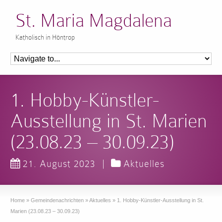
St. Maria Magdalena
Katholisch in Höntrop
1. Hobby-Künstler-
Ausstellung in St. Marien
(23.08.23 – 30.09.23)
21. August 2023
|
Aktuelles
Home
»
Gemeindenachrichten
»
Aktuelles
»
1. Hobby-Künstler-Ausstellung in St.
Marien (23.08.23 – 30.09.23)