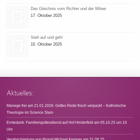
Das Gleichnis vom Richter und der Witwe
17. Oktober 2025
Steh auf und geh!
10. Oktober 2025
Aktuelles:
Manege frei am 21.01.2026: Gottes Rede frisch verpackt – Katholische
Theologie im Science Slam
Erntedank: Familiengottesdienst auf Hof Hinderfeld am 05.10.25 um 10
Uhr
Verabschiedung von Propst Michael Kemper am 31.08.25