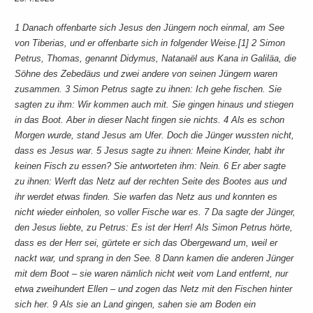
1 Danach offenbarte sich Jesus den Jüngern noch einmal, am See
von Tiberias, und er offenbarte sich in folgender Weise.[1] 2 Simon
Petrus, Thomas, genannt Didymus, Natanaël aus Kana in Galiläa, die
Söhne des Zebedäus und zwei andere von seinen Jüngern waren
zusammen. 3 Simon Petrus sagte zu ihnen: Ich gehe fischen. Sie
sagten zu ihm: Wir kommen auch mit. Sie gingen hinaus und stiegen
in das Boot. Aber in dieser Nacht fingen sie nichts. 4 Als es schon
Morgen wurde, stand Jesus am Ufer. Doch die Jünger wussten nicht,
dass es Jesus war. 5 Jesus sagte zu ihnen: Meine Kinder, habt ihr
keinen Fisch zu essen? Sie antworteten ihm: Nein. 6 Er aber sagte
zu ihnen: Werft das Netz auf der rechten Seite des Bootes aus und
ihr werdet etwas finden. Sie warfen das Netz aus und konnten es
nicht wieder einholen, so voller Fische war es. 7 Da sagte der Jünger,
den Jesus liebte, zu Petrus: Es ist der Herr! Als Simon Petrus hörte,
dass es der Herr sei, gürtete er sich das Obergewand um, weil er
nackt war, und sprang in den See. 8 Dann kamen die anderen Jünger
mit dem Boot – sie waren nämlich nicht weit vom Land entfernt, nur
etwa zweihundert Ellen – und zogen das Netz mit den Fischen hinter
sich her. 9 Als sie an Land gingen, sahen sie am Boden ein