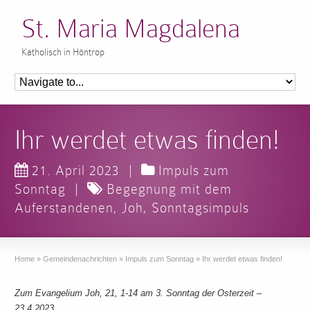
St. Maria Magdalena
Katholisch in Höntrop
Ihr werdet etwas finden!
21. April 2023
|
Impuls zum
Sonntag
|
Begegnung mit dem
Auferstandenen
,
Joh
,
Sonntagsimpuls
Home
»
Gemeindenachrichten
»
Impuls zum Sonntag
»
Ihr werdet etwas finden!
Zum Evangelium Joh, 21, 1-14 am 3. Sonntag der Osterzeit –
23.4.2023