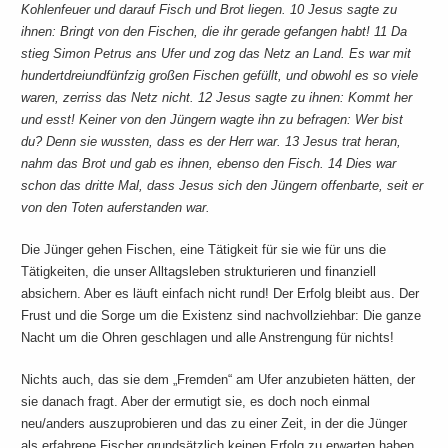
Kohlenfeuer und darauf Fisch und Brot liegen. 10 Jesus sagte zu
ihnen: Bringt von den Fischen, die ihr gerade gefangen habt! 11 Da
stieg Simon Petrus ans Ufer und zog das Netz an Land. Es war mit
hundertdreiundfünfzig großen Fischen gefüllt, und obwohl es so viele
waren, zerriss das Netz nicht. 12 Jesus sagte zu ihnen: Kommt her
und esst! Keiner von den Jüngern wagte ihn zu befragen: Wer bist
du? Denn sie wussten, dass es der Herr war. 13 Jesus trat heran,
nahm das Brot und gab es ihnen, ebenso den Fisch. 14 Dies war
schon das dritte Mal, dass Jesus sich den Jüngern offenbarte, seit er
von den Toten auferstanden war.
Die Jünger gehen Fischen, eine Tätigkeit für sie wie für uns die
Tätigkeiten, die unser Alltagsleben strukturieren und finanziell
absichern. Aber es läuft einfach nicht rund! Der Erfolg bleibt aus. Der
Frust und die Sorge um die Existenz sind nachvollziehbar: Die ganze
Nacht um die Ohren geschlagen und alle Anstrengung für nichts!
Nichts auch, das sie dem „Fremden“ am Ufer anzubieten hätten, der
sie danach fragt. Aber der ermutigt sie, es doch noch einmal
neu/anders auszuprobieren und das zu einer Zeit, in der die Jünger
als erfahrene Fischer grundsätzlich keinen Erfolg zu erwarten haben.