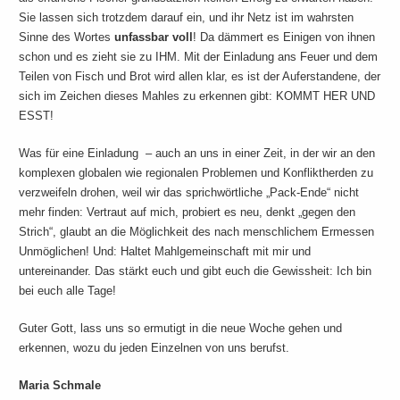
Sie lassen sich trotzdem darauf ein, und ihr Netz ist im wahrsten
Sinne des Wortes
unfassbar voll
! Da dämmert es Einigen von ihnen
schon und es zieht sie zu IHM. Mit der Einladung ans Feuer und dem
Teilen von Fisch und Brot wird allen klar, es ist der Auferstandene, der
sich im Zeichen dieses Mahles zu erkennen gibt: KOMMT HER UND
ESST!
Was für eine Einladung – auch an uns in einer Zeit, in der wir an den
komplexen globalen wie regionalen Problemen und Konfliktherden zu
verzweifeln drohen, weil wir das sprichwörtliche „Pack-Ende“ nicht
mehr finden: Vertraut auf mich, probiert es neu, denkt „gegen den
Strich“, glaubt an die Möglichkeit des nach menschlichem Ermessen
Unmöglichen! Und: Haltet Mahlgemeinschaft mit mir und
untereinander. Das stärkt euch und gibt euch die Gewissheit: Ich bin
bei euch alle Tage!
Guter Gott, lass uns so ermutigt in die neue Woche gehen und
erkennen, wozu du jeden Einzelnen von uns berufst.
Maria Schmale