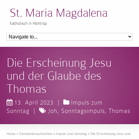
St. Maria Magdalena
Katholisch in Höntrop
Die Erscheinung Jesu
und der Glaube des
Thomas
13. April 2023
|
Impuls zum
Sonntag
|
Joh
,
Sonntagsimpuls
,
Thomas
Home
»
Gemeindenachrichten
»
Impuls zum Sonntag
»
Die Erscheinung Jesu und