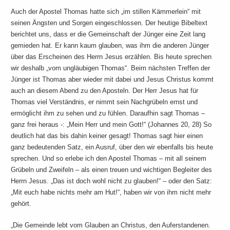
Auch der Apostel Thomas hatte sich „im stillen Kämmerlein“ mit
seinen Ängsten und Sorgen eingeschlossen. Der heutige Bibeltext
berichtet uns, dass er die Gemeinschaft der Jünger eine Zeit lang
gemieden hat. Er kann kaum glauben, was ihm die anderen Jünger
über das Erscheinen des Herrn Jesus erzählen. Bis heute sprechen
wir deshalb „vom ungläubigen Thomas“. Beim nächsten Treffen der
Jünger ist Thomas aber wieder mit dabei und Jesus Christus kommt
auch an diesem Abend zu den Aposteln. Der Herr Jesus hat für
Thomas viel Verständnis, er nimmt sein Nachgrübeln ernst und
ermöglicht ihm zu sehen und zu fühlen. Daraufhin sagt Thomas –
ganz frei heraus -: „Mein Herr und mein Gott!“ (Johannes 20, 28) So
deutlich hat das bis dahin keiner gesagt! Thomas sagt hier einen
ganz bedeutenden Satz, ein Ausruf, über den wir ebenfalls bis heute
sprechen. Und so erlebe ich den Apostel Thomas – mit all seinem
Grübeln und Zweifeln – als einen treuen und wichtigen Begleiter des
Herrn Jesus. „Das ist doch wohl nicht zu glauben!“ – oder den Satz:
„Mit euch habe nichts mehr am Hut!“, haben wir von ihm nicht mehr
gehört.
„Die Gemeinde lebt vom Glauben an Christus, den Auferstandenen.