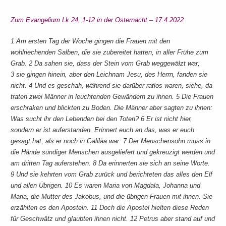
Zum Evangelium Lk 24, 1-12 in der Osternacht – 17.4.2022
1 Am ersten Tag der Woche gingen die Frauen mit den
wohlriechenden Salben, die sie zubereitet hatten, in aller Frühe zum
Grab. 2 Da sahen sie, dass der Stein vom Grab weggewälzt war;
3 sie gingen hinein, aber den Leichnam Jesu, des Herrn, fanden sie
nicht. 4 Und es geschah, während sie darüber ratlos waren, siehe, da
traten zwei Männer in leuchtenden Gewändern zu ihnen. 5 Die Frauen
erschraken und blickten zu Boden. Die Männer aber sagten zu ihnen:
Was sucht ihr den Lebenden bei den Toten? 6 Er ist nicht hier,
sondern er ist auferstanden. Erinnert euch an das, was er euch
gesagt hat, als er noch in Galiläa war: 7 Der Menschensohn muss in
die Hände sündiger Menschen ausgeliefert und gekreuzigt werden und
am dritten Tag auferstehen. 8 Da erinnerten sie sich an seine Worte.
9 Und sie kehrten vom Grab zurück und berichteten das alles den Elf
und allen Übrigen. 10 Es waren Maria von Magdala, Johanna und
Maria, die Mutter des Jakobus, und die übrigen Frauen mit ihnen. Sie
erzählten es den Aposteln. 11 Doch die Apostel hielten diese Reden
für Geschwätz und glaubten ihnen nicht. 12 Petrus aber stand auf und