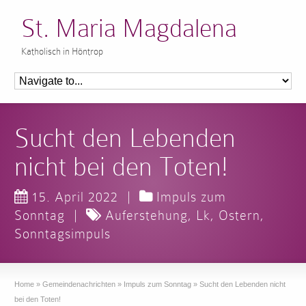
St. Maria Magdalena
Katholisch in Höntrop
Sucht den Lebenden
nicht bei den Toten!
15. April 2022
|
Impuls zum
Sonntag
|
Auferstehung
,
Lk
,
Ostern
,
Sonntagsimpuls
Home
»
Gemeindenachrichten
»
Impuls zum Sonntag
»
Sucht den Lebenden nicht
bei den Toten!