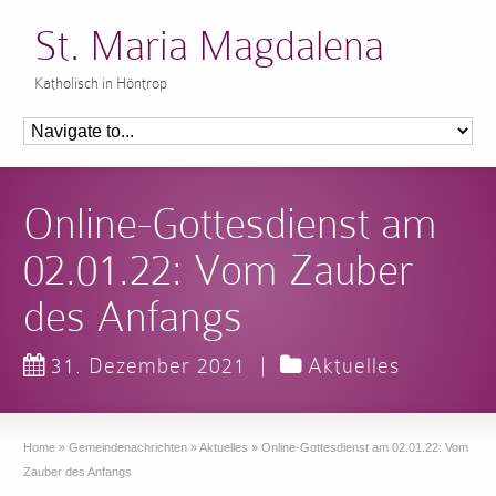
St. Maria Magdalena
Katholisch in Höntrop
Online-Gottesdienst am
02.01.22: Vom Zauber
des Anfangs
31. Dezember 2021
|
Aktuelles
Home
»
Gemeindenachrichten
»
Aktuelles
»
Online-Gottesdienst am 02.01.22: Vom
Zauber des Anfangs