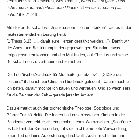
vertrauensvoll zu erwarten, was kommt:
„Wenn dies beginnt, dann
richtet euch auf und erhebt eure Häupter; denn eure Erlösung ist
nahe!“
(Lk 21,28)
Mit dieser Botschaft will Jesus unsere „Herzen stärken“, wie es in der
neutestamentlichen Lesung heißt
(1 Thess 3,13: „… damit eure Herzen gestärkt werden…“). Damit wir
der Angst und Bestürzung in der gegenwärtigen Situation etwas
entgegensetzen können und den Mut finden, auf Christus und seine
Botschaft neu zu vertrauen und zu hoffen.
Der hebräische Ausdruck für Mut heißt „ometz lev“ – „Stärke des
Herzens“ (habe ich bei Christina Brudereck gelesen). Darum möchte
ich beten, darauf möchte ich bauen und vertrauen. Und so wach sein
für die Zeichen der Zeit – gerade jetzt im Advent.
Dazu ermutigt auch der tschechische Theologe, Soziologe und
Pfarrer Tomáš Halík. Die leeren und geschlossenen Kirchen in der
Pandemie versteht er als ein prophetisches Warnzeichen: „So könnte
es bald mit der Kirche enden, falls sie nicht eine tiefe Verwandlung,
einen Tod und eine Auferstehung durchläuft. Auch im Christentum