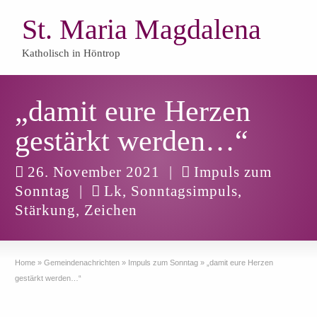
St. Maria Magdalena
Katholisch in Höntrop
„damit eure Herzen
gestärkt werden…“
26. November 2021
|
Impuls zum
Sonntag
|
Lk
,
Sonntagsimpuls
,
Stärkung
,
Zeichen
Home
»
Gemeindenachrichten
»
Impuls zum Sonntag
»
„damit eure Herzen
gestärkt werden…“