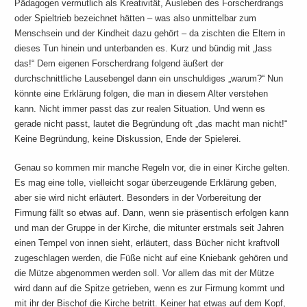
Pädagogen vermutlich als Kreativität, Ausleben des Forscherdrangs
oder Spieltrieb bezeichnet hätten – was also unmittelbar zum
Menschsein und der Kindheit dazu gehört – da zischten die Eltern in
dieses Tun hinein und unterbanden es. Kurz und bündig mit „lass
das!“ Dem eigenen Forscherdrang folgend äußert der
durchschnittliche Lausebengel dann ein unschuldiges „warum?“ Nun
könnte eine Erklärung folgen, die man in diesem Alter verstehen
kann. Nicht immer passt das zur realen Situation. Und wenn es
gerade nicht passt, lautet die Begründung oft „das macht man nicht!“
Keine Begründung, keine Diskussion, Ende der Spielerei.
Genau so kommen mir manche Regeln vor, die in einer Kirche gelten.
Es mag eine tolle, vielleicht sogar überzeugende Erklärung geben,
aber sie wird nicht erläutert. Besonders in der Vorbereitung der
Firmung fällt so etwas auf. Dann, wenn sie präsentisch erfolgen kann
und man der Gruppe in der Kirche, die mitunter erstmals seit Jahren
einen Tempel von innen sieht, erläutert, dass Bücher nicht kraftvoll
zugeschlagen werden, die Füße nicht auf eine Kniebank gehören und
die Mütze abgenommen werden soll. Vor allem das mit der Mütze
wird dann auf die Spitze getrieben, wenn es zur Firmung kommt und
mit ihr der Bischof die Kirche betritt. Keiner hat etwas auf dem Kopf,