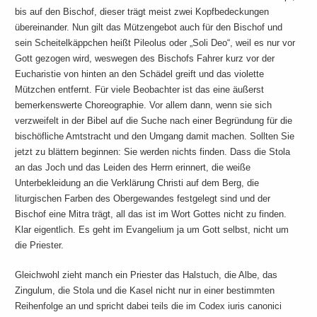
bis auf den Bischof, dieser trägt meist zwei Kopfbedeckungen
übereinander. Nun gilt das Mützengebot auch für den Bischof und
sein Scheitelkäppchen heißt Pileolus oder „Soli Deo“, weil es nur vor
Gott gezogen wird, weswegen des Bischofs Fahrer kurz vor der
Eucharistie von hinten an den Schädel greift und das violette
Mützchen entfernt. Für viele Beobachter ist das eine äußerst
bemerkenswerte Choreographie. Vor allem dann, wenn sie sich
verzweifelt in der Bibel auf die Suche nach einer Begründung für die
bischöfliche Amtstracht und den Umgang damit machen. Sollten Sie
jetzt zu blättern beginnen: Sie werden nichts finden. Dass die Stola
an das Joch und das Leiden des Herrn erinnert, die weiße
Unterbekleidung an die Verklärung Christi auf dem Berg, die
liturgischen Farben des Obergewandes festgelegt sind und der
Bischof eine Mitra trägt, all das ist im Wort Gottes nicht zu finden.
Klar eigentlich. Es geht im Evangelium ja um Gott selbst, nicht um
die Priester.
Gleichwohl zieht manch ein Priester das Halstuch, die Albe, das
Zingulum, die Stola und die Kasel nicht nur in einer bestimmten
Reihenfolge an und spricht dabei teils die im Codex iuris canonici