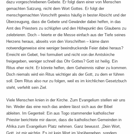
dazu vorgeschriebenen Gebete. Er folgt dann einer von Menschen
gemachten Satzung, nicht dem Wort Gottes. Er folgt der
menschgemachten Vorschrift gewiss häufig in bester Absicht und der
Überzeugung, dass die Gebete und Gewänder dabei helfen, in das
Amt des Priesters zu schlüpfen und den Höhepunkt des Glaubens zu
zelebrieren. Doch – feierte er die Messe einfach aus der Tiefe seines
Herzens heraus, abseits von den Vorschriften – käme dann
notwendigerweise eine weniger beeindruckende Feier dabei heraus?
Erreicht ein Gebet, frei formuliert und nicht von der Amtskirche
freigegeben, weniger schnell das Ohr Gottes? Gott ist heilig. Ein
Ritus eher nicht. Er könnte helfen, dem Geheimnis näher zu kommen.
Doch niemals wird ein Ritus wichtiger als der Gott, zu dem er führen
soll. Dem Ritus also nur zu folgen, weil es im kirchlichen Gesetzbuch
steht, verfehlt sein Ziel.
Viele Menschen knien in der Kirche. Zum Evangelium stellen wir uns
hin. Weder das eine noch das andere lässt sich aus der Bibel
ableiten. Im Gegenteil: Ein aus Togo stammender katholischer
Priester berichtete mir davon, dass die katholischen Gemeinden in
Afrika zum Evangelium Platz nehmen. Ganz bewusst. „Dein Wort,
Gott, ist mir wichtig. Es ist kein Wort im Vorübergehen, sondern