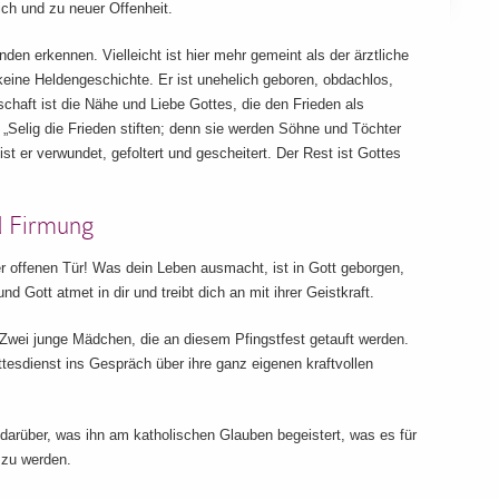
ich und zu neuer Offenheit.
den erkennen. Vielleicht ist hier mehr gemeint als der ärztliche
 keine Heldengeschichte. Er ist unehelich geboren, obdachlos,
chaft ist die Nähe und Liebe Gottes, die den Frieden als
„Selig die Frieden stiften; denn sie werden Söhne und Töchter
t er verwundet, gefoltert und gescheitert. Der Rest ist Gottes
d Firmung
er offenen Tür! Was dein Leben ausmacht, ist in Gott geborgen,
nd Gott atmet in dir und treibt dich an mit ihrer Geistkraft.
Zwei junge Mädchen, die an diesem Pfingstfest getauft werden.
tesdienst ins Gespräch über ihre ganz eigenen kraftvollen
darüber, was ihn am katholischen Glauben begeistert, was es für
 zu werden.