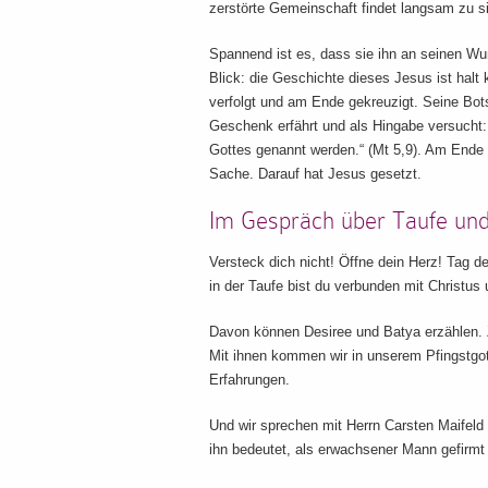
zerstörte Gemeinschaft findet langsam zu s
Spannend ist es, dass sie ihn an seinen Wun
Blick: die Geschichte dieses Jesus ist halt
verfolgt und am Ende gekreuzigt. Seine Bots
Geschenk erfährt und als Hingabe versucht: 
Gottes genannt werden.“ (Mt 5,9). Am Ende is
Sache. Darauf hat Jesus gesetzt.
Im Gespräch über Taufe un
Versteck dich nicht! Öffne dein Herz! Tag d
in der Taufe bist du verbunden mit Christus u
Davon können Desiree und Batya erzählen. 
Mit ihnen kommen wir in unserem Pfingstgot
Erfahrungen.
Und wir sprechen mit Herrn Carsten Maifeld 
ihn bedeutet, als erwachsener Mann gefirmt