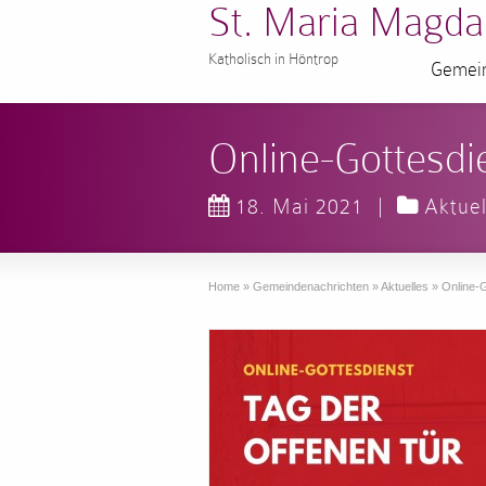
St. Maria Magda
Katholisch in Höntrop
Gemein
Online-Gottesdi
18. Mai 2021
|
Aktuel
Home
»
Gemeindenachrichten
»
Aktuelles
»
Online-G