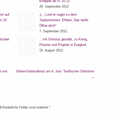
Knepper ab 07.10.12
28. September 2012
nst auf
„(…) und er sagte zu dem
um 10
Taubstummen: Effata!, Das heißt:
Öffne dich!“
7. September 2012
ichael
…mit Christus gesalbt, zu König,
Priester und Prophet in Ewigkeit.
25. August 2012
t von
Online-Gottesdienst am 6. Juni: Teuflischer Shitstorm
→
 Erforderliche Felder sind markiert
*