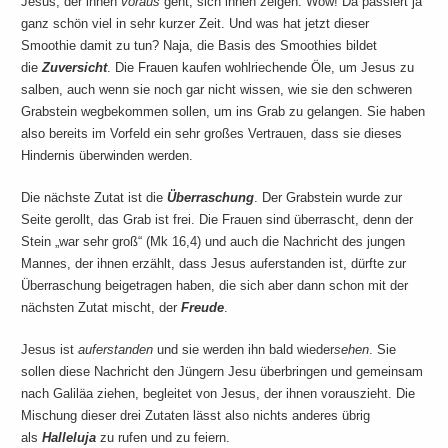
Jesus, der ihnen
voraus
geht, sich ihnen zeigen. Wow! Da passiert ja
ganz schön viel in sehr kurzer Zeit. Und was hat jetzt dieser
Smoothie damit zu tun? Naja, die Basis des Smoothies bildet
die
Zuversicht
. Die Frauen kaufen wohlriechende Öle, um Jesus zu
salben, auch wenn sie noch gar nicht wissen, wie sie den schweren
Grabstein wegbekommen sollen, um ins Grab zu gelangen. Sie haben
also bereits im Vorfeld ein sehr großes Vertrauen, dass sie dieses
Hindernis überwinden werden.
Die nächste Zutat ist die
Überraschung
. Der Grabstein wurde zur
Seite gerollt, das Grab ist frei. Die Frauen sind überrascht, denn der
Stein „war sehr groß“ (Mk 16,4) und auch die Nachricht des jungen
Mannes, der ihnen erzählt, dass Jesus auferstanden ist, dürfte zur
Überraschung beigetragen haben, die sich aber dann schon mit der
nächsten Zutat mischt, der
Freude
.
Jesus ist
auferstanden
und sie werden ihn bald wieder
sehen
. Sie
sollen diese Nachricht den Jüngern Jesu überbringen und gemeinsam
nach Galiläa ziehen, begleitet von Jesus, der ihnen vorauszieht. Die
Mischung dieser drei Zutaten lässt also nichts anderes übrig
als
Halleluja
zu rufen und zu feiern.