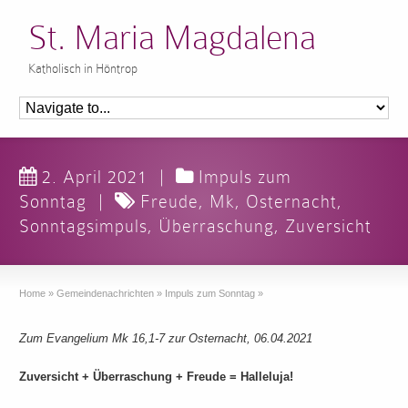
St. Maria Magdalena
Katholisch in Höntrop
2. April 2021
|
Impuls zum
Sonntag
|
Freude
,
Mk
,
Osternacht
,
Sonntagsimpuls
,
Überraschung
,
Zuversicht
Home
»
Gemeindenachrichten
»
Impuls zum Sonntag
»
Zum Evangelium Mk 16,1-7 zur Osternacht, 06.04.2021
Zuversicht + Überraschung + Freude = Halleluja!