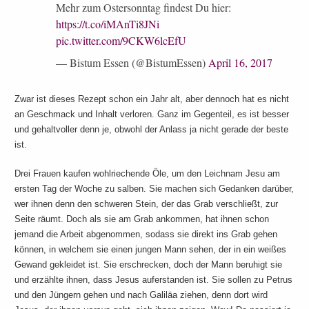
Mehr zum Ostersonntag findest Du hier:
https://t.co/iMAnTi8JNi
pic.twitter.com/9CKW6lcEfU
— Bistum Essen (@BistumEssen)
April 16, 2017
Zwar ist dieses Rezept schon ein Jahr alt, aber dennoch hat es nicht
an Geschmack und Inhalt verloren. Ganz im Gegenteil, es ist besser
und gehaltvoller denn je, obwohl der Anlass ja nicht gerade der beste
ist.
Drei Frauen kaufen wohlriechende Öle, um den Leichnam Jesu am
ersten Tag der Woche zu salben. Sie machen sich Gedanken darüber,
wer ihnen denn den schweren Stein, der das Grab verschließt, zur
Seite räumt. Doch als sie am Grab ankommen, hat ihnen schon
jemand die Arbeit abgenommen, sodass sie direkt ins Grab gehen
können, in welchem sie einen jungen Mann sehen, der in ein weißes
Gewand gekleidet ist. Sie erschrecken, doch der Mann beruhigt sie
und erzählte ihnen, dass Jesus auferstanden ist. Sie sollen zu Petrus
und den Jüngern gehen und nach Galiläa ziehen, denn dort wird