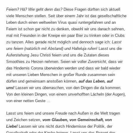
Feiern? Hä? Wie geht denn das?
Diese Fragen dürften sich aktuell
viele Menschen stellen. Seit über einem Jahr ist das gesellschaftliche
Leben durch einen weltweiten Virus quasi runtergefahren und an
Feiern ist schon gar nicht zu denken, obwohl wir uns danach sehnen,
mal mit Freunden in der Kneipe ein paar Bier zu trinken oder in Clubs
zu tanzen. Alles gerade nicht möglich und dennoch sage ich:
Lasst
uns feiern (natürlich mit Abstand) und Halleluja rufen!
Lasst uns die
Auferstehung Jesu Christi feiern und uns die Zutaten dieses
Smoothies zu Herzen nehmen. Seien wir voller
Zuversicht
, dass wir
das Hindernis Corona überwinden werden und dass wir bald wieder
mit unseren Lieben Menschen in großer Runde zusammen sein
dürfen und gemeinsam anstoßen können,
auf das Leben, auf
uns!
Lassen wir uns
überraschen
, von den Dingen die da kommen.
Von den kleinen Dingen, von einem unverhofften Lächeln (der Augen),
von einer netten Geste …
Lasst uns feiern und unsere
Freude
nach Außen in die Welt tragen
und Zeichen setzen,
vom Glauben, von Gemeinschaft, von
Liebe!
Lassen wir uns nicht durch Hindernisse der Politik, der
Gesellschaft oder der Kirche beirren. Lasst uns das Rezept des