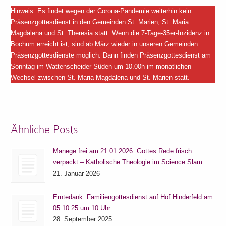
Hinweis: Es findet wegen der Corona-Pandemie weiterhin kein
Präsenzgottesdienst in den Gemeinden St. Marien, St. Maria
Magdalena und St. Theresia statt. Wenn die 7-Tage-35er-Inzidenz in
Bochum erreicht ist, sind ab März wieder in unseren Gemeinden
Präsenzgottesdienste möglich. Dann finden Präsenzgottesdienst am
Sonntag im Wattenscheider Süden um 10.00h im monatlichen
Wechsel zwischen St. Maria Magdalena und St. Marien statt.
Ähnliche Posts
Manege frei am 21.01.2026: Gottes Rede frisch
verpackt – Katholische Theologie im Science Slam
21. Januar 2026
Erntedank: Familiengottesdienst auf Hof Hinderfeld am
05.10.25 um 10 Uhr
28. September 2025