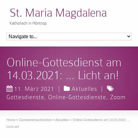
St. Maria Magdalena
Katholisch in Höntrop
Online-Gottesdienst am
14.03.2021: … Licht an!
11. März 2021
|
Aktuelles
|
Gottesdienste
,
Online-Gottesdienste
,
Zoom
Home
»
Gemeindenachrichten
»
Aktuelles
»
Online-Gottesdienst am 14.03.2021: …
Licht an!