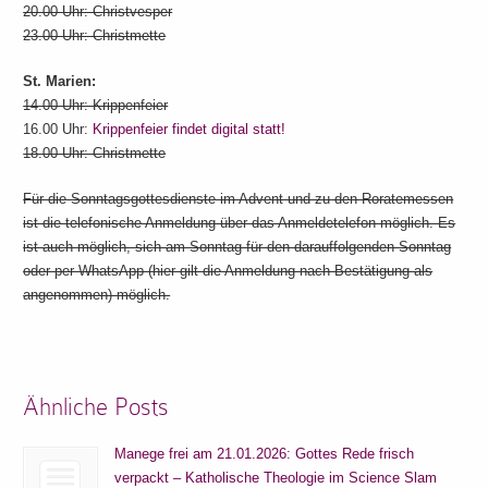
20.00 Uhr: Christvesper
23.00 Uhr: Christmette
St. Marien:
14.00 Uhr: Krippenfeier
16.00 Uhr:
Krippenfeier findet digital statt!
18.00 Uhr: Christmette
Für die Sonntagsgottesdienste im Advent und zu den Roratemessen
ist die telefonische Anmeldung über das Anmeldetelefon möglich. Es
ist auch möglich, sich am Sonntag für den darauffolgenden Sonntag
oder per WhatsApp (hier gilt die Anmeldung nach Bestätigung als
angenommen) möglich.
Ähnliche Posts
Manege frei am 21.01.2026: Gottes Rede frisch
verpackt – Katholische Theologie im Science Slam