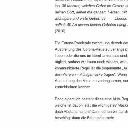
ihn: 36
Meister, welches Gebot im Gesetz is
deinen Gott, lieben mit ganzem Herzen, mi
wichtigste und erste Gebot.
39
Ebenso w
selbst.
40
An diesen beiden Geboten hängt 
(2016)
Die Corona-Pandemie zwingt uns derzeit daz
Ausbreitung des Corona-Virus zu verlangsa
lieben oder die uns im Beruf anvertraut si
täglich, sodass wir kaum noch wissen, was, 
kommunizierte Regel ist die sogenannte
„AH
desinfizieren – Alltagsmaske tragen“
. Wenn 
Ausbreitung des Virus zu verlangsamen, soda
zurückkehren können.
Doch eigentlich besteht diese eine AHA-Rege
welche ist davon jetzt die wichtigste? Mas
doch Abstand halten? Dann dürfen wir auf 
beschlägt dann die Brille nicht mehr.