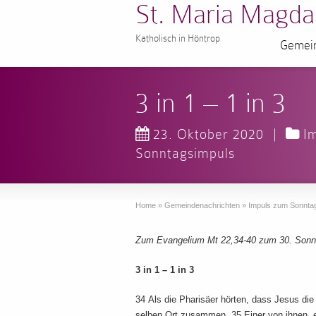
St. Maria Magda
Katholisch in Höntrop
Gemein
3 in 1 – 1 in 3
23. Oktober 2020
|
I
Sonntagsimpuls
Home
»
Gemeindenachrichten
»
Impuls zum Sonnta
Zum Evangelium Mt 22,34-40 zum 30. Sonnt
3 in 1 – 1 in 3
34 Als die Pharisäer hörten, dass Jesus d
selben Ort zusammen. 35 Einer von ihnen, e