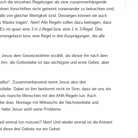
n sich die einzelnen Regelungen als eine zusammenhängende
lnen Vorschriften nicht getrennt voneinander zu betrachten sind,
alle von gleicher Wertigkeit sind. Deswegen können wir auch
als Maske tragen“.
Nein!
Alle Regeln sollen dazu beitragen, dass
Es ist quasi eine
3 in 1-Regel
bzw. eine
1 in 3-Regel
. Drei
mengefasst bzw. eine Regel in drei Ausprägungen, die alle
e Jesus dem Gesetzeslehrer erzählt, als dieser ihn nach dem
ihm, die Gottesliebe ist das wichtigste und erste Gebot, aber
elbst“
. Zusammenfassend nennt Jesus also drei
stliebe
. Dabei ist ihm bestimmt nicht im Sinn, dass wir uns ein
eute manche Menschen mit den AHA-Regeln tun. Auch
ebe dran, Montags mit Mittwochs die Nächstenliebe und
– hätte Jesus wohl seine Probleme.
s auf einmal tun müssen?
Nein!
Und wieder einmal ist die Antwort
nd diese drei Gebote nur ein Gebot: