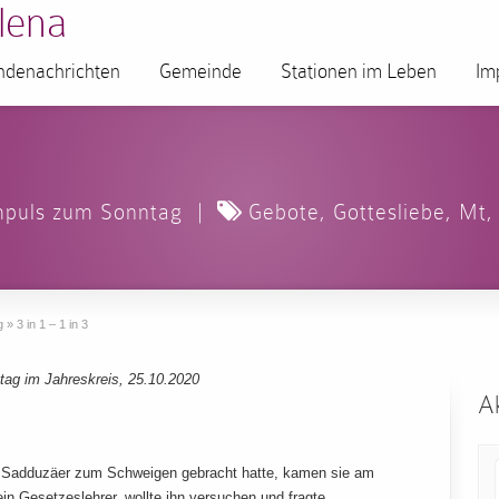
lena
denachrichten
Gemeinde
Stationen im Leben
Im
mpuls zum Sonntag
|
Gebote
,
Gottesliebe
,
Mt
g
»
3 in 1 – 1 in 3
ag im Jahreskreis, 25.10.2020
Ak
ie Sadduzäer zum Schweigen gebracht hatte, kamen sie am
in Gesetzeslehrer, wollte ihn versuchen und fragte