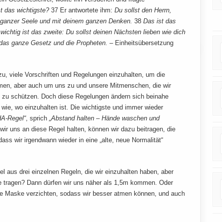
t das wichtigste?
37 Er antwortete ihm:
Du sollst den Herrn,
t ganzer Seele und mit deinem ganzen Denken.
38
Das ist das
ichtig ist das zweite: Du sollst deinen Nächsten lieben wie dich
das ganze Gesetz und die Propheten.
– Einheitsübersetzung
u, viele Vorschriften und Regelungen einzuhalten, um die
men, aber auch um uns zu und unsere Mitmenschen, die wir
nd, zu schützen. Doch diese Regelungen ändern sich beinahe
wie, wo einzuhalten ist. Die wichtigste und immer wieder
A-Regel“
, sprich
„Abstand halten – Hände waschen und
wir uns an diese Regel halten, können wir dazu beitragen, die
ss wir irgendwann wieder in eine „alte, neue Normalität“
l aus drei einzelnen Regeln, die wir einzuhalten haben, aber
ke tragen? Dann dürfen wir uns näher als 1,5m kommen. Oder
die Maske verzichten, sodass wir besser atmen können, und auch