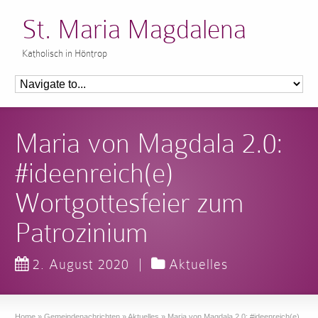
St. Maria Magdalena
Katholisch in Höntrop
Maria von Magdala 2.0:
#ideenreich(e)
Wortgottesfeier zum
Patrozinium
2. August 2020
|
Aktuelles
Home
»
Gemeindenachrichten
»
Aktuelles
»
Maria von Magdala 2.0: #ideenreich(e)