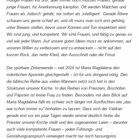
mutiger Frauen vor uns, aber immer noch müssen Frauen, gerade
junge Frauen, für Anerkennung kämpfen. Oft werden Mädchen und
Frauen als ‚hübsch‘ gelobt, nur selten als ‚intelligent‘. Gerade Ältere
schauen uns gerne schief an, und oft muss man sich erst gehörig
unter Beweis stellen, bevor unser Können und Tun respektiert wird.
Wir sind jung, und kompetent. Wir sind Frauen, und fähig zu genau so
viel wie jeder Mann. Auf unsere guten Ideen muss es ankommen, auf
unseren Willen zu verbessern und zu entwickeln – nicht auf den
kurzen Rock, das nette Kleid, den Ausschnitt oder die Frisur.
Die spürbare Zeitenwende – seit 2016 ist Maria Magdalena den
männlichen Aposteln gleichgestellt – ist für uns dringend nötig. Den
die biblische Reihe aus vielen Männern setzt sich fort in den
Strukturen unserer Kirche. In den Reihen von Priestern, Bischöfen
und Päpsten ist keine Frau zu finden. Besonders mit dem Blick auf
Maria Magdalena fällt es schwer sich länger mit Ausflüchten wie „das
war schon immer so“ hinhalten zu lassen. Dass sich der Vatikan
gerade erst vor ein paar Tagen wieder einmal deutlich hinter die
Priester unserer Kirche stellt und den sogenannten Laien – darunter
auch viele kompetente Frauen – jeden Führungs- und
Gestaltungsanspruch verweigert macht nur noch fassungslos.