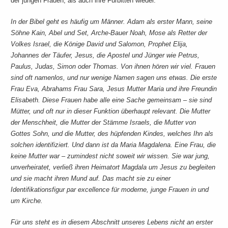
der jungen Frauen, als auch ihre Fürbitten wieder.
In der Bibel geht es häufig um Männer. Adam als erster Mann, seine
Söhne Kain, Abel und Set, Arche-Bauer Noah, Mose als Retter der
Volkes Israel, die Könige David und Salomon, Prophet Elija,
Johannes der Täufer, Jesus, die Apostel und Jünger wie Petrus,
Paulus, Judas, Simon oder Thomas. Von ihnen hören wir viel. Frauen
sind oft namenlos, und nur wenige Namen sagen uns etwas. Die erste
Frau Eva, Abrahams Frau Sara, Jesus Mutter Maria und ihre Freundin
Elisabeth. Diese Frauen habe alle eine Sache gemeinsam – sie sind
Mütter, und oft nur in dieser Funktion überhaupt relevant. Die Mutter
der Menschheit, die Mutter der Stämme Israels, die Mutter von
Gottes Sohn, und die Mutter, des hüpfenden Kindes, welches Ihn als
solchen identifiziert. Und dann ist da Maria Magdalena. Eine Frau, die
keine Mutter war – zumindest nicht soweit wir wissen. Sie war jung,
unverheiratet, verließ ihren Heimatort Magdala um Jesus zu begleiten
und sie macht ihren Mund auf. Das macht sie zu einer
Identifikationsfigur par excellence für moderne, junge Frauen in und
um Kirche.
Für uns steht es in diesem Abschnitt unseres Lebens nicht an erster