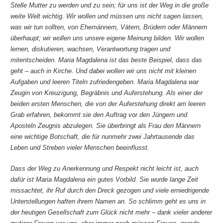
Stelle Mutter zu werden und zu sein; für uns ist der Weg in die große
weite Welt wichtig. Wir wollen und müssen uns nicht sagen lassen,
was wir tun sollten, von Ehemännern, Vätern, Brüdern oder Männern
überhaupt; wir wollen uns unsere eigene Meinung bilden. Wir wollen
lernen, diskutieren, wachsen, Verantwortung tragen und
mitentscheiden. Maria Magdalena ist das beste Beispiel, dass das
geht – auch in Kirche. Und dabei wollen wir uns nicht mit kleinen
Aufgaben und leeren Titeln zufriedengeben. Maria Magdalena war
Zeugin von Kreuzigung, Begräbnis und Auferstehung. Als einer der
beiden ersten Menschen, die von der Auferstehung direkt am leeren
Grab erfahren, bekommt sie den Auftrag vor den Jüngern und
Aposteln Zeugnis abzulegen. Sie überbringt als Frau den Männern
eine wichtige Botschaft, die für nunmehr zwei Jahrtausende das
Leben und Streben vieler Menschen beeinflusst.
Dass der Weg zu Anerkennung und Respekt nicht leicht ist, auch
dafür ist Maria Magdalena ein gutes Vorbild. Sie wurde lange Zeit
missachtet, ihr Ruf durch den Dreck gezogen und viele erniedrigende
Unterstellungen haften ihrem Namen an. So schlimm geht es uns in
der heutigen Gesellschaft zum Glück nicht mehr – dank vieler anderer