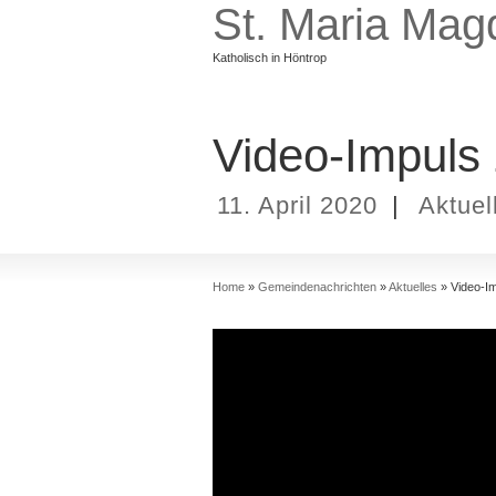
St. Maria Mag
Katholisch in Höntrop
Video-Impuls 
11. April 2020
|
Aktuel
Home
»
Gemeindenachrichten
»
Aktuelles
»
Video-I