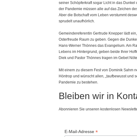
seiner Schöpferkraft sogar Licht in das Dunke
der Pandemie müssen alle auf das Zeichen des 
Aber die Botschaft vom Leben verstummt deswe
sprudelt unaufhörlich.
Gemeindereferentin Gertrude Knepper lädt ein
Osterfreude Raum zu geben. Gegen die Dunke
Hans-Werner Thönnes das Evangelium. Am Ran
Lebens im Hintergrund, geben beide Ihrer Hof
Diek und Pastor Thönnes tragen im Gebet Nöte
Mit einem zu diesem Fest von Dominik Sahm ne
Höntrop und wünscht allen, „taufbewusst und se
Pandemie zu bestehen.
Bleiben wir in Kont
Abonnieren Sie unseren kostenlosen Newslette
*
E-Mail-Adresse