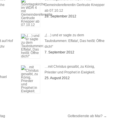
che
Gemeindereferentin Gertrude Knepper
ab 07.10.12
28. September 2012
„(…) und er sagte zu dem
t auf Hof
Taubstummen: Effata!, Das heißt: Öffne
Uhr
dich!“
7. September 2012
…mit Christus gesalbt, zu König,
Priester und Prophet in Ewigkeit.
chael
25. August 2012
itag
Gottesdienste ab Mai?
→