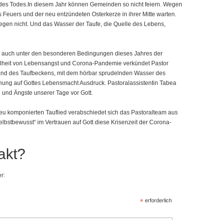
l des Todes.In diesem Jahr können Gemeinden so nicht feiern. Wegen
Feuers und der neu entzündeten Osterkerze in ihrer Mitte warten.
gen nicht. Und das Wasser der Taufe, die Quelle des Lebens,
, auch unter den besonderen Bedingungen dieses Jahres der
lheit von Lebensangst und Corona-Pandemie verkündet Pastor
d des Taufbeckens, mit dem hörbar sprudelnden Wasser des
fnung auf Gottes Lebensmacht Ausdruck. Pastoralassistentin Tabea
 und Ängste unserer Tage vor Gott.
u komponierten Tauflied verabschiedet sich das Pastoralteam aus
lbstbewusst“ im Vertrauen auf Gott diese Krisenzeit der Corona-
akt?
r:
*
erforderlich