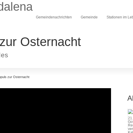
dalena
Gemeindenachrichten
Gemeinde
Stationen im Le
zur Osternacht
les
mpuls zur Osternacht
A