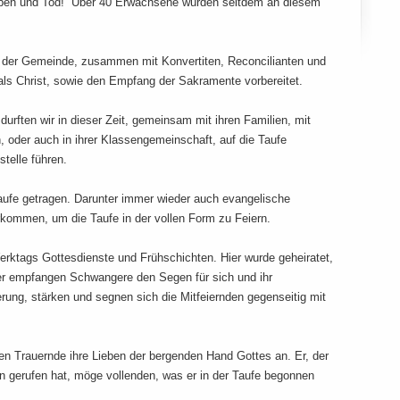
 Leben und Tod! Über 40 Erwachsene wurden seitdem an diesem
 der Gemeinde, zusammen mit Konvertiten, Reconcilianten und
ls Christ, sowie den Empfang der Sakramente vorbereitet.
urften wir in dieser Zeit, gemeinsam mit ihren Familien, mit
 oder auch in ihrer Klassengemeinschaft, auf die Taufe
stelle führen.
Taufe getragen. Darunter immer wieder auch evangelische
rkommen, um die Taufe in der vollen Form zu Feiern.
Werktags Gottesdienste und Frühschichten. Hier wurde geheiratet,
er empfangen Schwangere den Segen für sich und ihr
rung, stärken und segnen sich die Mitfeiernden gegenseitig mit
uen Trauernde ihre Lieben der bergenden Hand Gottes an. Er, der
 gerufen hat, möge vollenden, was er in der Taufe begonnen