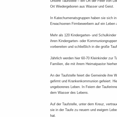
Unsere Taufstelle – ein Ort der Feier von
Ort Wiedergeboren aus Wasser und Geist.
In Katechumenatsgruppen haben sie sich in
Erwachsenen Firmbewerbern auf ein Leben a
Mehr als 120 Kindergarten- und Schulkinder d
ihren Kindergarten- oder Kommuniongruppen,
vorbereiten und schließlich in die große Tauf
Jährlich werden hier 60-70 Kleinkinder zur 
Familien, die mit ihrem Heimatpastor hierhe
An der Taufstelle feiert die Gemeinde ihre 
gefirmt und Krankenkommunion gefeiert. Hi
ungeborenes Leben. In Feiern der Tauferinne
dem Wasser des Lebens.
Auf der Taufstelle, unter dem Kreuz, vertra
sie in der Taufe zu neuem und ewigem Leben
hat.