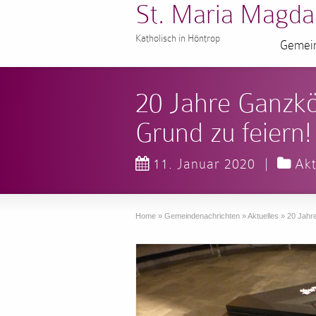
St. Maria Magda
Katholisch in Höntrop
Gemein
20 Jahre Ganzkö
Grund zu feiern!
11. Januar 2020
|
Akt
Home
»
Gemeindenachrichten
»
Aktuelles
»
20 Jahre