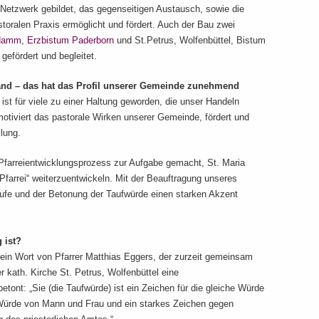
 Netzwerk gebildet, das gegenseitigen Austausch, sowie die
toralen Praxis ermöglicht und fördert. Auch der Bau zwei
Hamm, Erzbistum Paderborn
und St.Petrus, Wolfenbüttel, Bistum
gefördert und begleitet.
nd – das hat das Profil unserer Gemeinde zunehmend
ist für viele zu einer Haltung geworden, die unser Handeln
otiviert das pastorale Wirken unserer Gemeinde, fördert und
lung.
 Pfarreientwicklungsprozess zur Aufgabe gemacht, St. Maria
farrei“ weiterzuentwickeln. Mit der Beauftragung unseres
fe und der Betonung der Taufwürde einen starken Akzent
 ist?
ein Wort von Pfarrer Matthias Eggers, der zurzeit gemeinsam
r kath. Kirche St. Petrus, Wolfenbüttel eine
betont: „Sie (die Taufwürde) ist ein Zeichen für die gleiche Würde
he Würde von Mann und Frau und ein starkes Zeichen gegen