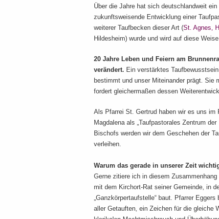
Über die Jahre hat sich deutschlandweit ein
zukunftsweisende Entwicklung einer Taufpas
weiterer Taufbecken dieser Art (
St. Agnes, 
Hildesheim) wurde und wird auf diese Weise 
20 Jahre Leben und Feiern am Brunnenra
verändert.
Ein verstärktes Taufbewusstsein 
bestimmt und unser Miteinander prägt. Sie m
fordert gleichermaßen dessen Weiterentwick
Als Pfarrei St. Gertrud haben wir es uns im
Magdalena als „Taufpastorales Zentrum der P
Bischofs werden wir dem Geschehen der Tau
verleihen.
Warum das gerade in unserer Zeit wichtig
Gerne zitiere ich in diesem Zusammenhang 
mit dem Kirchort-Rat seiner Gemeinde, in de
„Ganzkörpertaufstelle“ baut. Pfarrer Eggers 
aller Getauften, ein Zeichen für die gleic