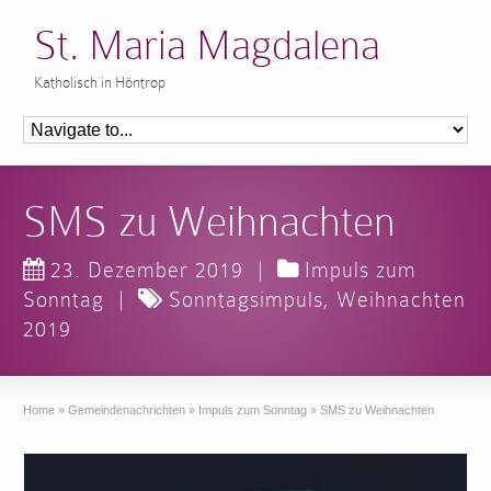
St. Maria Magdalena
Katholisch in Höntrop
SMS zu Weihnachten
23. Dezember 2019
|
Impuls zum
Sonntag
|
Sonntagsimpuls
,
Weihnachten
2019
Home
»
Gemeindenachrichten
»
Impuls zum Sonntag
»
SMS zu Weihnachten