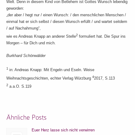
Welt. Denn in diesem Kind von Betlehem ist Gottes Wunsch lebendig
geworden:
„der aber / hegt nur / einen Wunsch: / den menschlichen Menschen /
einmal hat er sich selbst / diesen Wunsch erfüllt / und wartet seitdem
/ auf Nachahmung“,
2
wie es Andreas Knapp an anderer Stelle
formuliert hat. Die Spur ins
Morgen – für Dich und mich.
Burkhard Schönwälder
1
in: Andreas Knapp: Mit Engeln und Eseln. Weise
4
Weihnachtsgeschichten, echter Verlag Würzburg
2017, S.113
2
a.a.O. S.119
Ähnliche Posts
Euer Herz lasse sich nicht verwirren