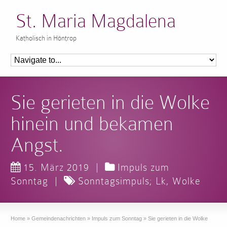
St. Maria Magdalena
Katholisch in Höntrop
Sie gerieten in die Wolke
hinein und bekamen
Angst.
15. März 2019
|
Impuls zum
Sonntag
|
Sonntagsimpuls; Lk
,
Wolke
Home
»
Gemeindenachrichten
»
Impuls zum Sonntag
»
Sie gerieten in die Wolke