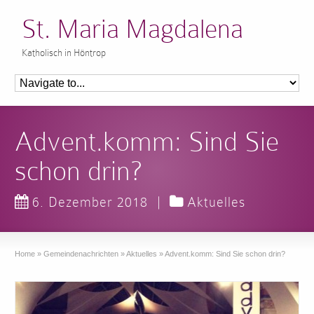
St. Maria Magdalena
Katholisch in Höntrop
Advent.komm: Sind Sie
schon drin?
6. Dezember 2018
|
Aktuelles
Home
»
Gemeindenachrichten
»
Aktuelles
»
Advent.komm: Sind Sie schon drin?