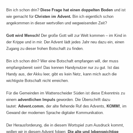
Bin ich schon drin?
Diese Frage hat einen doppelten Boden
und ist
wie gemacht für
Christen im Advent.
Bin ich eigentlich schon
angekommen in dieser wertvollen und wegweisenden Zeit?
Gott wird Mensch!
Der große Gott will zur Welt kommen – im Kind in
der Krippe und in mir. Der Advent lädt jedes Jahr neu dazu ein, einen
Zugang zu dieser frohen Botschaft zu finden.
Bin ich schon drin? Wer eine Botschaft empfangen will, der muss
empfangsbereit sein! Das kennen Handynutzer nur zu gut. Ist das
Handy aus, der Akku leer, gibt es kein Netz, kann mich auch die
wichtigste Botschaft nicht erreichen.
Für die Gemeinden im Wattenscheider Süden ist diese Erkenntnis zu
einem
adventlichen Impuls
geworden. Die Überschrift dazu
lautet:
Advent.comm
, der alte flehende Ruf des Advents,
KOMM!
, im
Gewand der modernen Sprache digitaler Kommunikation.
Der Herausforderung, die in diesem Wortspiel zum Ausdruck kommt,
wollen wir in diesem Advent folgen:
Die alte und lebenswichtige