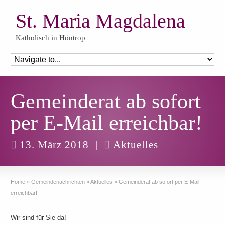
St. Maria Magdalena
Katholisch in Höntrop
Gemeinderat ab sofort
per E-Mail erreichbar!
13. März 2018
|
Aktuelles
Home
»
Gemeindenachrichten
»
Aktuelles
»
Gemeinderat ab sofort per E-Mail
erreichbar!
Wir sind für Sie da!