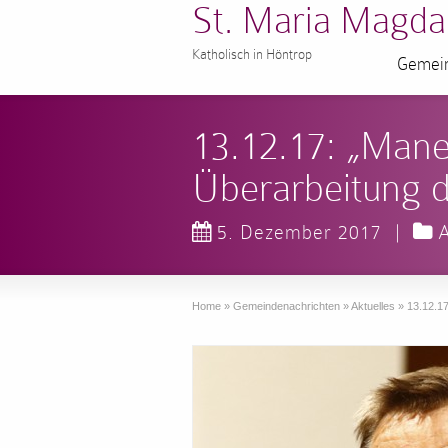
St. Maria Magda
Katholisch in Höntrop
Gemein
13.12.17: „Maneg
Überarbeitung d
5. Dezember 2017
|
A
Home
»
Gemeindenachrichten
»
Aktuelles
»
13.12.17