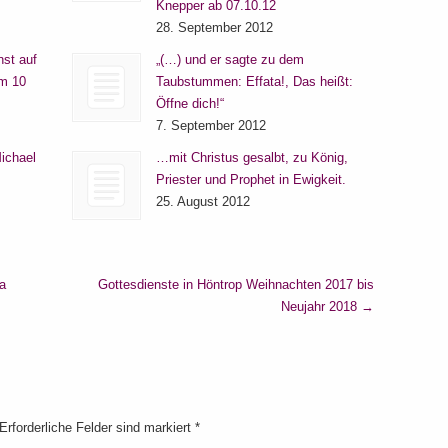
Knepper ab 07.10.12
28. September 2012
nst auf
„(…) und er sagte zu dem
um 10
Taubstummen: Effata!, Das heißt:
Öffne dich!“
7. September 2012
ichael
…mit Christus gesalbt, zu König,
Priester und Prophet in Ewigkeit.
25. August 2012
a
Gottesdienste in Höntrop Weihnachten 2017 bis
Neujahr 2018
→
 Erforderliche Felder sind markiert
*