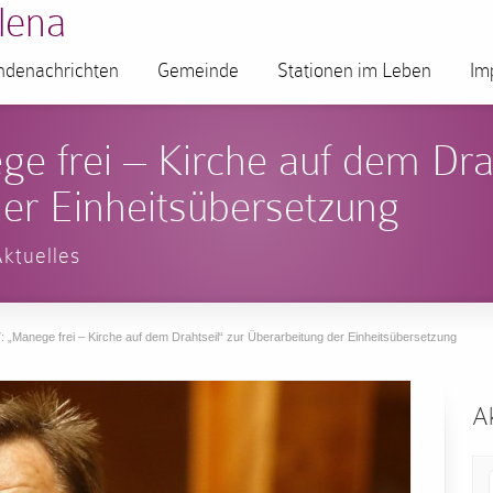
lena
denachrichten
Gemeinde
Stationen im Leben
Im
e frei – Kirche auf dem Drah
er Einheitsübersetzung
ktuelles
: „Manege frei – Kirche auf dem Drahtseil“ zur Überarbeitung der Einheitsübersetzung
Ak