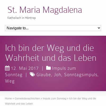
St. Maria Magdalena
Katholisch in Höntrop
Ich bin der Weg und die
Wahrheit und das Leben
12. Mai 2017
|
Impuls zum
Sonntag
|
Glaube
,
Joh
,
Sonntagsimpuls
,
Weg
Home
»
Gemeindenachrichten
»
Impuls zum Sonntag
»
Ich bin der Weg und die
Wahrheit und das Leben