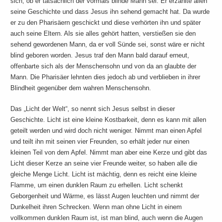
sich, ob er tatsächlich der vormals blinde Mann sei. Er erzählte allen
seine Geschichte und dass Jesus ihn sehend gemacht hat. Da wurde
er zu den Pharisäern geschickt und diese verhörten ihn und später
auch seine Eltern. Als sie alles gehört hatten, verstießen sie den
sehend gewordenen Mann, da er voll Sünde sei, sonst wäre er nicht
blind geboren worden. Jesus traf den Mann bald darauf erneut,
offenbarte sich als der Menschensohn und von da an glaubte der
Mann. Die Pharisäer lehnten dies jedoch ab und verblieben in ihrer
Blindheit gegenüber dem wahren Menschensohn.
Das „Licht der Welt“, so nennt sich Jesus selbst in dieser
Geschichte. Licht ist eine kleine Kostbarkeit, denn es kann mit allen
geteilt werden und wird doch nicht weniger. Nimmt man einen Apfel
und teilt ihn mit seinen vier Freunden, so erhält jeder nur einen
kleinen Teil von dem Apfel. Nimmt man aber eine Kerze und gibt das
Licht dieser Kerze an seine vier Freunde weiter, so haben alle die
gleiche Menge Licht. Licht ist mächtig, denn es reicht eine kleine
Flamme, um einen dunklen Raum zu erhellen. Licht schenkt
Geborgenheit und Wärme, es lässt Augen leuchten und nimmt der
Dunkelheit ihren Schrecken. Wenn man ohne Licht in einem
vollkommen dunklen Raum ist, ist man blind, auch wenn die Augen