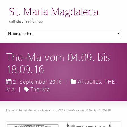
St. Maria Magdalena
Katholisch in Höntrop
The-Ma vom 04.09. bis
18.09.16
2. September 2016
|
Aktuelles
,
THE-
MA
|
The-Ma
Home
»
Gemeindenachrichten
»
THE-MA
»
The-Ma vom 04.09. bis 18.09.16