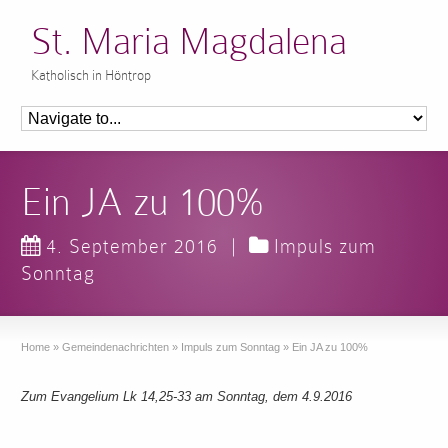
St. Maria Magdalena
Katholisch in Höntrop
Ein JA zu 100%
4. September 2016
|
Impuls zum
Sonntag
Home
»
Gemeindenachrichten
»
Impuls zum Sonntag
»
Ein JA zu 100%
Zum Evangelium Lk 14,25-33 am Sonntag, dem 4.9.2016