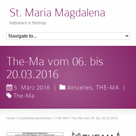
St. Maria Magdalena
Katholisch in Höntrop
The-Ma vom 06. bis
20.03.2016
5. März 2016
|
Aktuelles
,
THE-MA
|
The-Ma
Home
»
Gemeindenachrichten
»
THE-MA
»
The-Ma vom 06. bis 20.03.2016