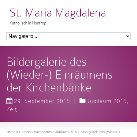
St. Maria Magdalena
Katholisch in Höntrop
Bildergalerie des
(Wieder-) Einräumens
der Kirchenbänke
29. September 2015
|
Jubiläum 2015
,
Zelt
Home
»
Gemeindenachrichten
»
Jubiläum 2015
»
Bildergalerie des (Wieder-)