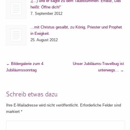
„(…) und er sagte zu dem Taubstummen: Effata!, Das
heißt: Öffne dich!“
7. September 2012
…mit Christus gesalbt, zu König, Priester und Prophet
in Ewigkeit.
25. August 2012
←
Bildergalerie zum 4.
Unser Jubiläums-Travelbug ist
Jubiläumssonntag
unterwegs…
→
Schreib etwas dazu
Ihre E-Mailadresse wird nicht veröffentlicht. Erforderliche Felder sind
markiert
*