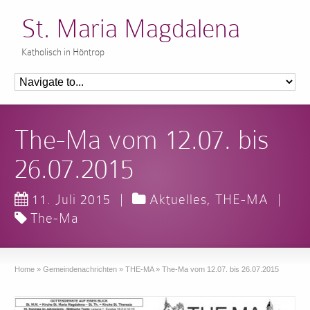
St. Maria Magdalena
Katholisch in Höntrop
The-Ma vom 12.07. bis
26.07.2015
11. Juli 2015
|
Aktuelles
,
THE-MA
|
The-Ma
Home
»
Gemeindenachrichten
»
THE-MA
»
The-Ma vom 12.07. bis 26.07.2015